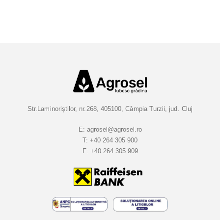
i
e
t
i
-
v
a
l
a
Str.Laminoriștilor, nr.268, 405100, Câmpia Turzii, jud. Cluj
B
u
E:
agrosel@agrosel.ro
T:
+40 264 305 900
l
F:
+40 264 305 909
e
t
i
n
e
l