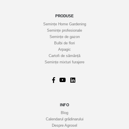
e
n
o
PRODUSE
a
Semințe Home Gardening
s
Semințe profesionale
t
Semințe de gazon
r
Bulbi de flori
Arpagic
e
Cartofi de sămânță
i
Semințe mixturi furajere
n
f
o
r
m
a
INFO
t
i
Blog
v
Calendarul grădinarului
Despre Agrosel
e