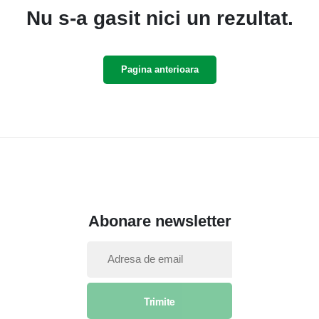
Nu s-a gasit nici un rezultat.
Pagina anterioara
Abonare newsletter
I
n
s
Trimite
c
r