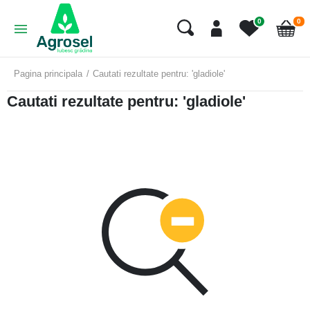
art
0
0
Cart
Pagina principala
Cautati rezultate pentru: 'gladiole'
Cautati rezultate pentru: 'gladiole'