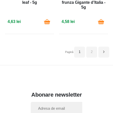
leaf - 5g
frunza Gigante d'Italia -
5g
4,63 lei
4,58 lei
in acest moment cititi 
Pagină
Pagin
Urmat
1
2
Pagină
Abonare newsletter
I
n