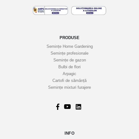
e
l
e
n
o
PRODUSE
a
Semințe Home Gardening
s
Semințe profesionale
t
Semințe de gazon
r
Bulbi de flori
Arpagic
e
Cartofi de sămânță
i
Semințe mixturi furajere
n
f
o
r
m
a
INFO
t