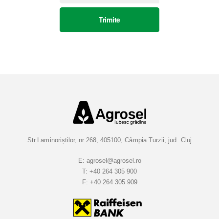
s
Trimite
c
r
i
e
t
i
-
v
a
l
a
Str.Laminoriștilor, nr.268, 405100, Câmpia Turzii, jud. Cluj
B
u
E:
agrosel@agrosel.ro
T:
+40 264 305 900
l
F:
+40 264 305 909
e
t
i
n