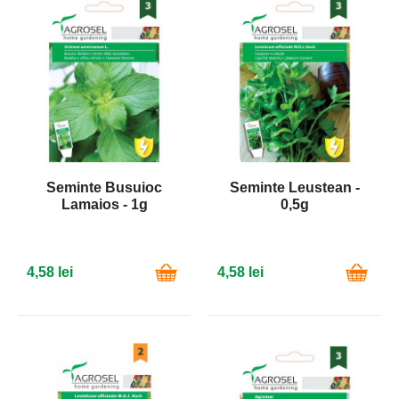
Seminte Busuioc
Seminte Leustean -
Lamaios - 1g
0,5g
4,58 lei
4,58 lei