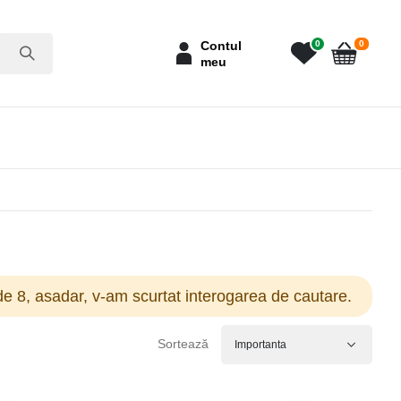
articole
Contul
0
0
meu
Cart
e 8, asadar, v-am scurtat interogarea de cautare.
Sortează