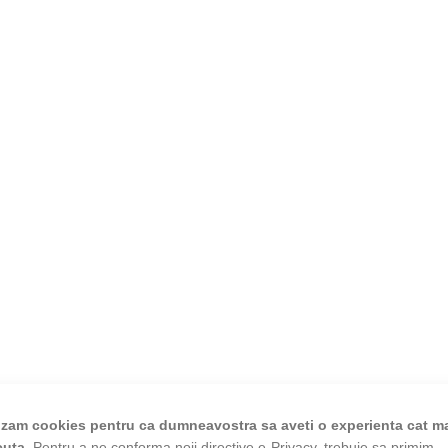
lizam cookies pentru ca dumneavostra sa aveti o experienta cat m
cuta.
Pentru a ne conforma noii directive e-Privacy, trebuie sa primim