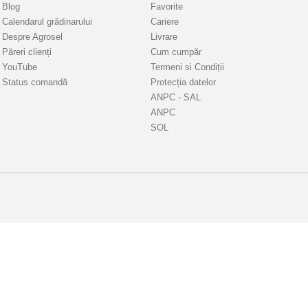
Blog
Favorite
Calendarul grădinarului
Cariere
Despre Agrosel
Livrare
Păreri clienți
Cum cumpăr
YouTube
Termeni si Condiții
Status comandă
Protecția datelor
ANPC - SAL
ANPC
SOL