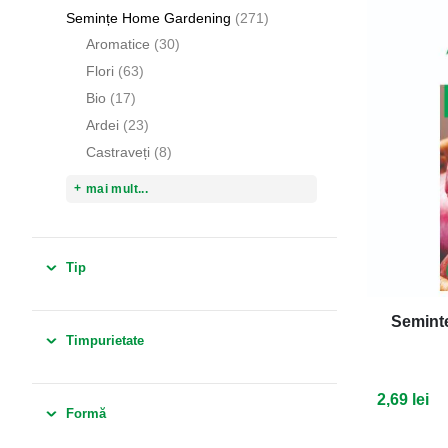
articole
Semințe Home Gardening
271
articole
Aromatice
30
articole
Flori
63
articole
Bio
17
articole
Ardei
23
articole
Castraveți
8
mai mult...
Tip
Seminte
Timpurietate
2,69 lei
Formă