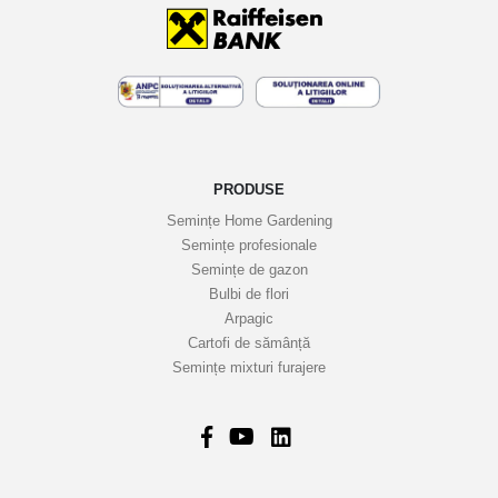
i
n
e
l
e
n
o
PRODUSE
a
Semințe Home Gardening
s
Semințe profesionale
t
Semințe de gazon
r
Bulbi de flori
Arpagic
e
Cartofi de sămânță
i
Semințe mixturi furajere
n
f
o
r
m