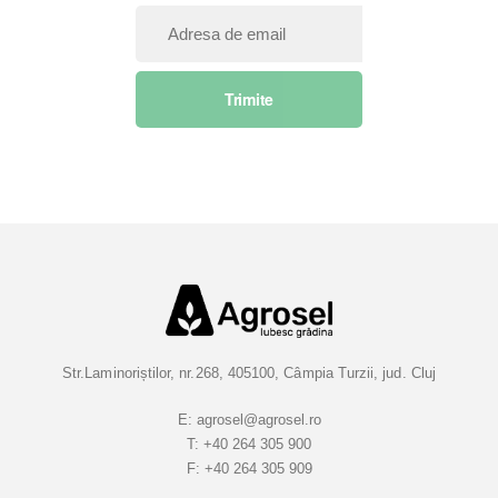
I
n
s
Trimite
c
r
i
e
t
i
-
v
a
l
a
Str.Laminoriștilor, nr.268, 405100, Câmpia Turzii, jud. Cluj
B
u
E:
agrosel@agrosel.ro
T:
+40 264 305 900
l
F:
+40 264 305 909
e
t