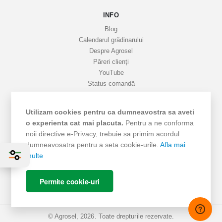
a
INFO
t
i
Blog
v
Calendarul grădinarului
Despre Agrosel
e
Păreri clienți
YouTube
Status comandă
Favorite
Cariere
Utilizam cookies pentru ca dumneavostra sa aveti
Livrare
o experienta cat mai placuta.
Pentru a ne conforma
Cum cumpăr
noii directive e-Privacy, trebuie sa primim acordul
Termeni si Condiții
dumneavosatra pentru a seta cookie-urile.
Afla mai
Protecția datelor
multe
ANPC - SAL
ANPC
Permite cookie-uri
SOL
© Agrosel, 2026. Toate drepturile rezervate.