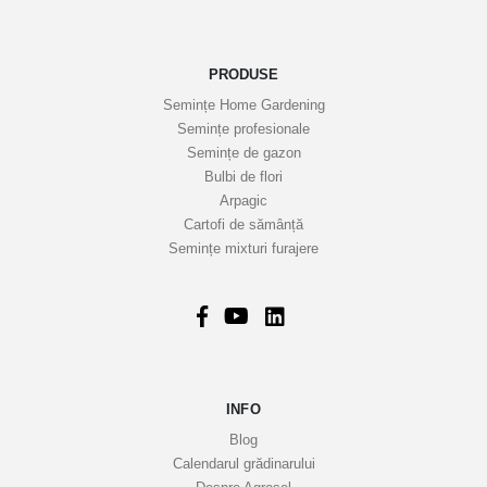
e
n
o
PRODUSE
a
Semințe Home Gardening
s
Semințe profesionale
t
Semințe de gazon
r
Bulbi de flori
Arpagic
e
Cartofi de sămânță
i
Semințe mixturi furajere
n
f
o
r
m
a
INFO
t
i
Blog
v
Calendarul grădinarului