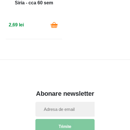
Siria - cca 60 sem
2,69 lei
Abonare newsletter
I
n
s
Trimite
c