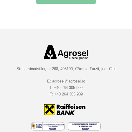
r
i
e
t
i
-
v
a
l
a
Str.Laminoriștilor, nr.268, 405100, Câmpia Turzii, jud. Cluj
B
u
E:
agrosel@agrosel.ro
T:
+40 264 305 900
l
F:
+40 264 305 909
e
t
i
n
e
l