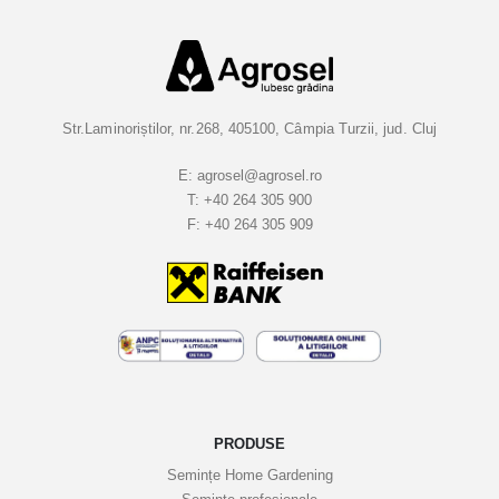
-
v
a
l
a
Str.Laminoriștilor, nr.268, 405100, Câmpia Turzii, jud. Cluj
B
u
E:
agrosel@agrosel.ro
T:
+40 264 305 900
l
F:
+40 264 305 909
e
t
i
n
e
l
e
n
o
PRODUSE
a
Semințe Home Gardening
s