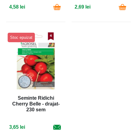
4,58 lei
2,69 lei
Stoc epuizat
Seminte Ridichi
Cherry Belle - drajat-
230 sem
3,65 lei