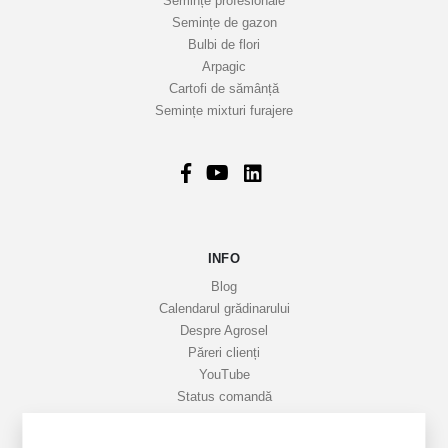
Semințe profesionale
t
Semințe de gazon
r
Bulbi de flori
Arpagic
e
Cartofi de sămânță
i
Semințe mixturi furajere
n
f
o
r
m
a
INFO
t
i
Blog
v
Calendarul grădinarului
Despre Agrosel
e
Păreri clienți
YouTube
Status comandă
Favorite
Cariere