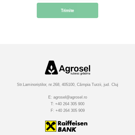
s
Trimite
c
r
i
e
t
i
-
v
a
l
a
Str.Laminoriștilor, nr.268, 405100, Câmpia Turzii, jud. Cluj
B
u
E:
agrosel@agrosel.ro
T:
+40 264 305 900
l
F:
+40 264 305 909
e
t
i
n