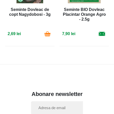
Seminte Dovleac de
Seminte BIO Dovleac
copt Nagydobosi - 3g
Placintar Orange Agro
- 2.5g
2,69 lei
7,90 lei
Abonare newsletter
I
n