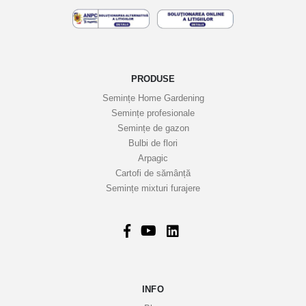
e
l
e
n
o
PRODUSE
a
Semințe Home Gardening
s
Semințe profesionale
t
Semințe de gazon
r
Bulbi de flori
Arpagic
e
Cartofi de sămânță
i
Semințe mixturi furajere
n
f
o
r
m
a
INFO
t