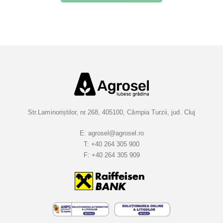
r
i
e
t
i
-
v
a
l
a
Str.Laminoriștilor, nr.268, 405100, Câmpia Turzii, jud. Cluj
B
u
E:
agrosel@agrosel.ro
T:
+40 264 305 900
l
F:
+40 264 305 909
e
t
i
n
e
l