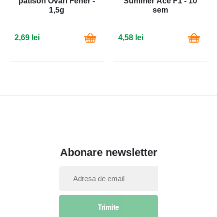
patison Ovari Feher -
Summer Ace F1 - 10
1,5g
sem
2,69 lei
4,58 lei
Abonare newsletter
I
n
s
Trimite
c