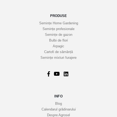
e
n
o
PRODUSE
a
Semințe Home Gardening
s
Semințe profesionale
t
Semințe de gazon
r
Bulbi de flori
Arpagic
e
Cartofi de sămânță
i
Semințe mixturi furajere
n
f
o
r
m
a
INFO
t
i
Blog
v
Calendarul grădinarului
Despre Agrosel
e