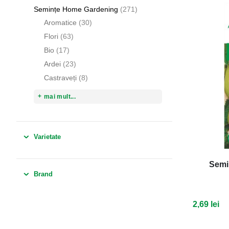
articole
Semințe Home Gardening
271
articole
Aromatice
30
articole
Flori
63
articole
Bio
17
articole
Ardei
23
articole
Castraveți
8
mai mult...
Varietate
Semi
Brand
2,69 lei