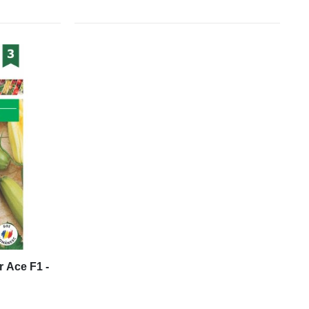
 Ace F1 -