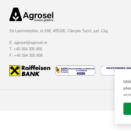
t
i
-
v
Str.Laminoriștilor, nr.268, 405100, Câmpia Turzii, jud. Cluj
a
l
E:
agrosel@agrosel.ro
a
T:
+40 264 305 900
B
F:
+40 264 305 909
u
l
e
Uti
t
pla
i
aco
n
e
l
e
n