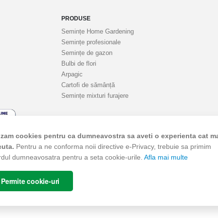
PRODUSE
Semințe Home Gardening
Semințe profesionale
Semințe de gazon
Bulbi de flori
Arpagic
Cartofi de sămânță
Semințe mixturi furajere
lizam cookies pentru ca dumneavostra sa aveti o experienta cat m
cuta.
Pentru a ne conforma noii directive e-Privacy, trebuie sa primim
rdul dumneavosatra pentru a seta cookie-urile.
Afla mai multe
© Agrosel, 2026. Toate drepturile rezervate.
Permite cookie-uri