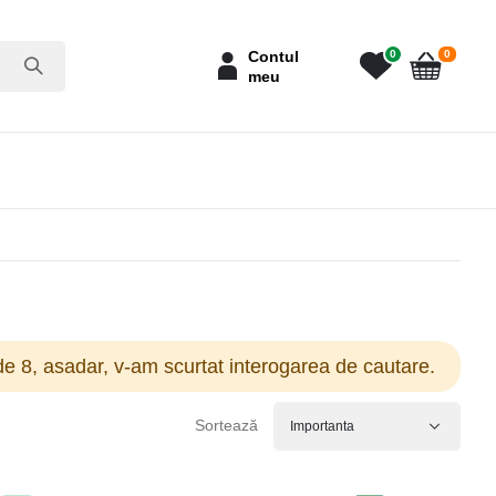
articole
Contul
0
0
meu
Cart
e 8, asadar, v-am scurtat interogarea de cautare.
Sortează