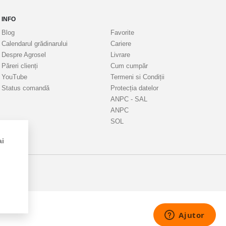
INFO
Blog
Favorite
Calendarul grădinarului
Cariere
Despre Agrosel
Livrare
Păreri clienți
Cum cumpăr
YouTube
Termeni si Condiții
Status comandă
Protecția datelor
ANPC - SAL
ANPC
SOL
ai