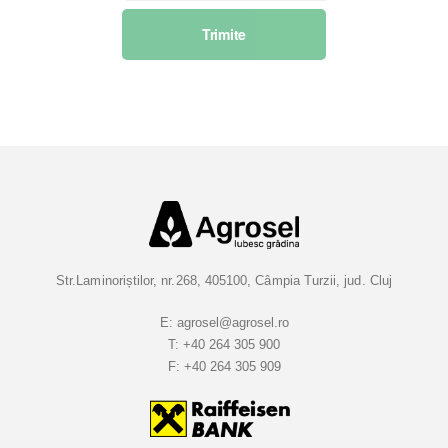
s
Trimite
c
r
i
e
t
i
-
v
a
l
a
Str.Laminoriștilor, nr.268, 405100, Câmpia Turzii, jud. Cluj
B
u
E:
agrosel@agrosel.ro
T:
+40 264 305 900
l
F:
+40 264 305 909
e
t
i
n