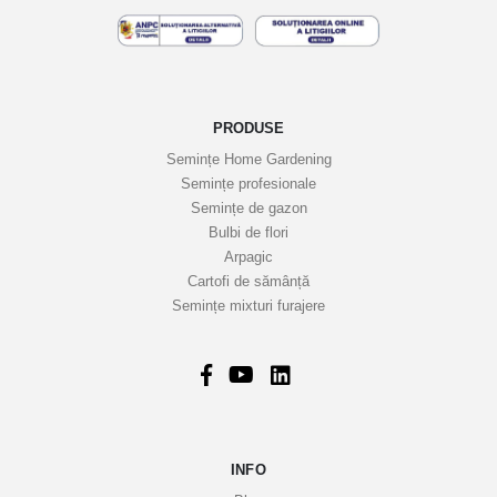
e
l
e
n
o
PRODUSE
a
Semințe Home Gardening
s
Semințe profesionale
t
Semințe de gazon
r
Bulbi de flori
Arpagic
e
Cartofi de sămânță
i
Semințe mixturi furajere
n
f
o
r
m
a
INFO
t