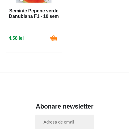
Seminte Pepene verde
Danubiana F1 - 10 sem
4,58 lei
Abonare newsletter
I
n