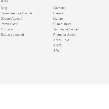
INFO
Blog
Favorite
Calendarul grădinarului
Cariere
Despre Agrosel
Livrare
Păreri clienți
Cum cumpăr
YouTube
Termeni si Condiții
Status comandă
Protecția datelor
ANPC - SAL
ANPC
SOL