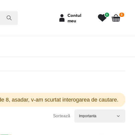
articole
Contul
0
0
meu
Cart
e 8, asadar, v-am scurtat interogarea de cautare.
Sortează