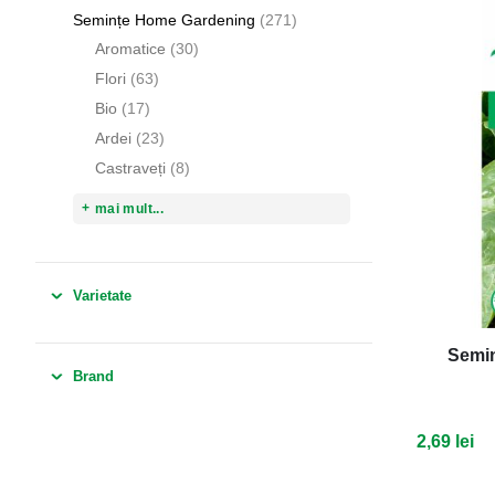
articole
Semințe Home Gardening
271
articole
Aromatice
30
articole
Flori
63
articole
Bio
17
articole
Ardei
23
articole
Castraveți
8
mai mult...
Varietate
Semin
Brand
2,69 lei