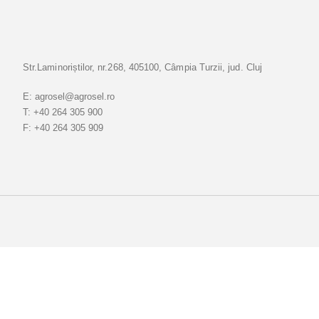
i
-
v
a
Str.Laminoriștilor, nr.268, 405100, Câmpia Turzii, jud. Cluj
l
a
E:
agrosel@agrosel.ro
B
T:
+40 264 305 900
u
F:
+40 264 305 909
l
e
t
i
n
e
l
e
n
o
a