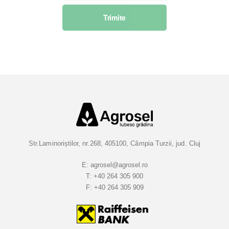
s
Trimite
c
r
i
e
t
i
-
v
a
l
a
Str.Laminoriștilor, nr.268, 405100, Câmpia Turzii, jud. Cluj
B
u
E:
agrosel@agrosel.ro
T:
+40 264 305 900
l
F:
+40 264 305 909
e
t
i
n