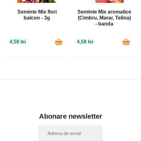
Seminte Mix flori
Seminte Mix aromatice
balcon - 3g
(Cimbru, Marar, Telina)
- banda
4,58 lei
4,58 lei
Abonare newsletter
I
n