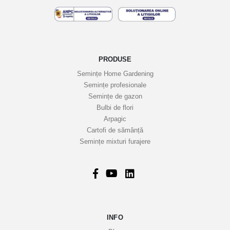
e
l
e
n
o
PRODUSE
a
Semințe Home Gardening
s
Semințe profesionale
t
Semințe de gazon
r
Bulbi de flori
Arpagic
e
Cartofi de sămânță
i
Semințe mixturi furajere
n
f
o
r
m
a
INFO
t