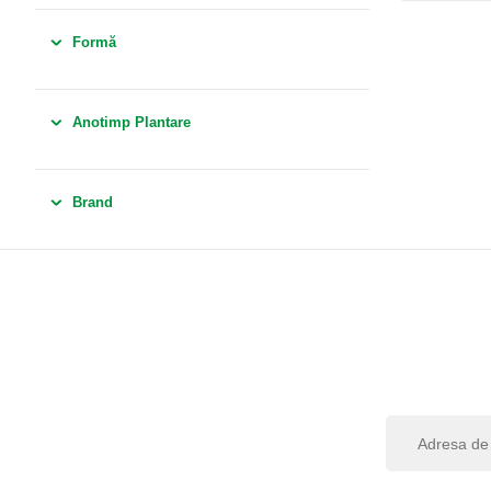
Formă
Anotimp Plantare
Brand
I
n
s