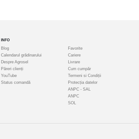
INFO
Blog
Favorite
Calendarul grădinarului
Cariere
Despre Agrosel
Livrare
Păreri clienți
Cum cumpăr
YouTube
Termeni si Condiții
Status comandă
Protecția datelor
ANPC - SAL
ANPC
SOL