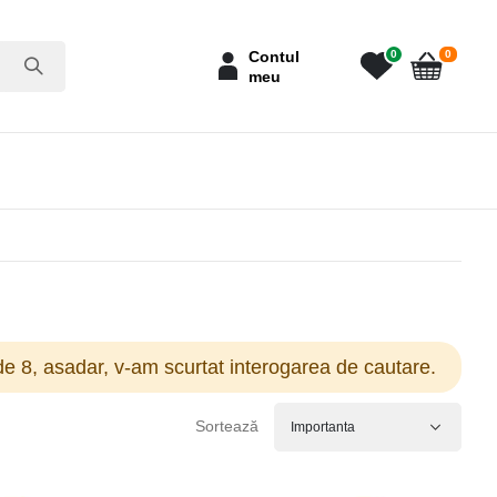
articole
Contul
0
0
meu
Cart
e 8, asadar, v-am scurtat interogarea de cautare.
Sortează