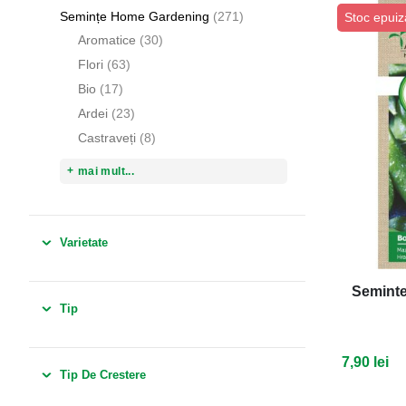
articole
Semințe Home Gardening
271
Stoc epuiz
articole
Aromatice
30
articole
Flori
63
articole
Bio
17
articole
Ardei
23
articole
Castraveți
8
mai mult...
Varietate
Seminte
Tip
7,90 lei
Tip De Crestere