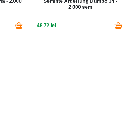
ia - 2.000
Seminte Ardei lung Dumbo 34 -
2.000 sem
48,72 lei