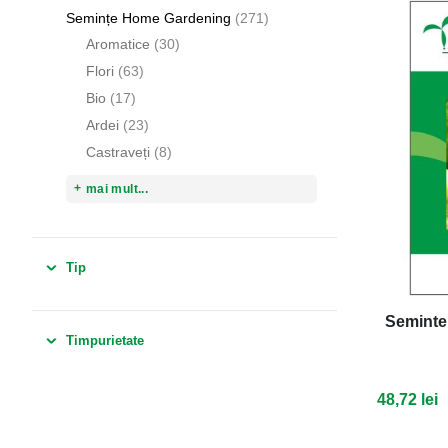
articole
Semințe Home Gardening
271
articole
Aromatice
30
articole
Flori
63
articole
Bio
17
articole
Ardei
23
articole
Castraveți
8
mai mult...
Tip
Seminte 
Timpurietate
48,72 lei