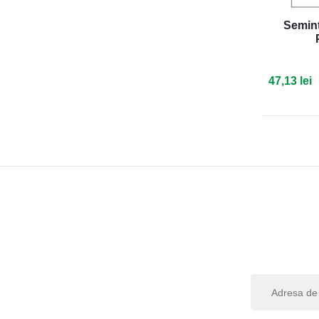
Semint
47,13 lei
I
n
s