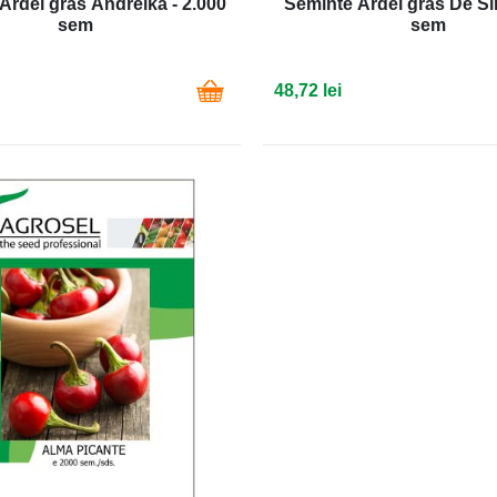
Ardei gras Andreika - 2.000
Seminte Ardei gras De Sir
sem
sem
48,72 lei