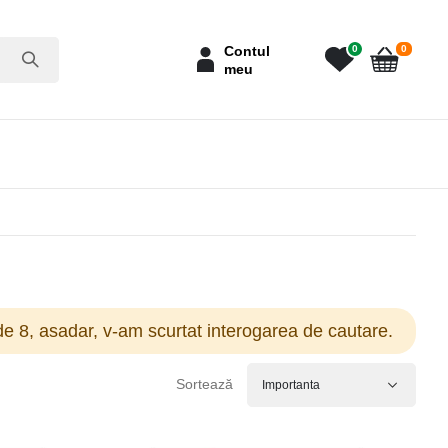
articole
Contul
0
0
meu
Cart
e 8, asadar, v-am scurtat interogarea de cautare.
Sortează