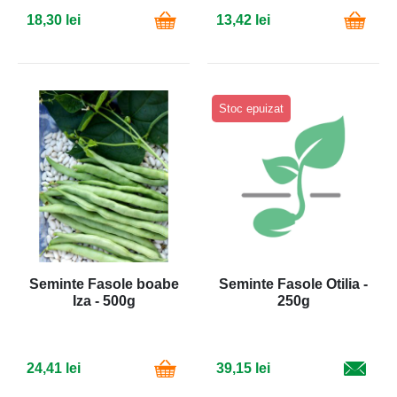
18,30 lei
13,42 lei
Stoc epuizat
Seminte Fasole boabe
Seminte Fasole Otilia -
Iza - 500g
250g
24,41 lei
39,15 lei