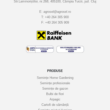
Str.Laminoriștilor, nr.268, 405100, Câmpia Turzii, jud. Cluj
B
u
E:
agrosel@agrosel.ro
T:
+40 264 305 900
l
F:
+40 264 305 909
e
t
i
n
e
l
e
n
o
PRODUSE
a
Semințe Home Gardening
s
Semințe profesionale
t
Semințe de gazon
r
Bulbi de flori
Arpagic
e
Cartofi de sămânță
i