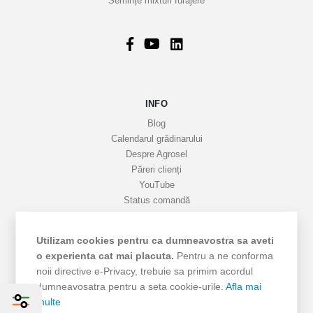
Semințe mixturi furajere
n
f
o
r
m
a
INFO
t
i
Blog
v
Calendarul grădinarului
Despre Agrosel
e
Păreri clienți
YouTube
Status comandă
Favorite
Cariere
Utilizam cookies pentru ca dumneavostra sa aveti
Livrare
o experienta cat mai placuta.
Pentru a ne conforma
Cum cumpăr
noii directive e-Privacy, trebuie sa primim acordul
Termeni si Condiții
dumneavosatra pentru a seta cookie-urile.
Afla mai
Protecția datelor
multe
ANPC - SAL