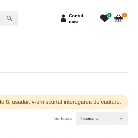
articole
Contul
0
0
meu
Cart
e 8, asadar, v-am scurtat interogarea de cautare.
Sortează