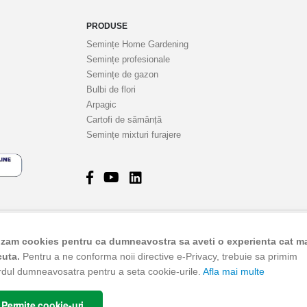
PRODUSE
Semințe Home Gardening
Semințe profesionale
Semințe de gazon
Bulbi de flori
Arpagic
Cartofi de sămânță
Semințe mixturi furajere
© Agrosel, 2026. Toate drepturile rezervate.
lizam cookies pentru ca dumneavostra sa aveti o experienta cat m
cuta.
Pentru a ne conforma noii directive e-Privacy, trebuie sa primim
rdul dumneavosatra pentru a seta cookie-urile.
Afla mai multe
Permite cookie-uri