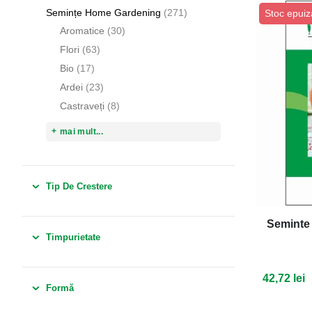
articole
Semințe Home Gardening
271
Stoc epuiz
articole
Aromatice
30
articole
Flori
63
articole
Bio
17
articole
Ardei
23
articole
Castraveți
8
mai mult...
Tip De Crestere
Seminte 
Timpurietate
42,72 lei
Formă