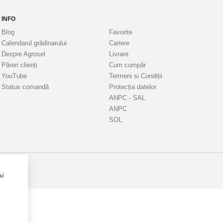
INFO
Blog
Favorite
Calendarul grădinarului
Cariere
Despre Agrosel
Livrare
Păreri clienți
Cum cumpăr
YouTube
Termeni si Condiții
Status comandă
Protecția datelor
ANPC - SAL
ANPC
SOL
ai