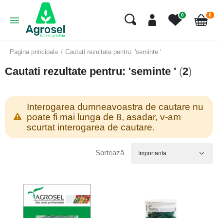
art
0
0
Cart
Pagina principala
Cautati rezultate pentru: 'seminte '
Cautati rezultate pentru: 'seminte '
(
2
)
Interogarea dumneavoastra de cautare nu
poate fi mai lunga de 8, asadar, v-am
scurtat interogarea de cautare.
Sortează