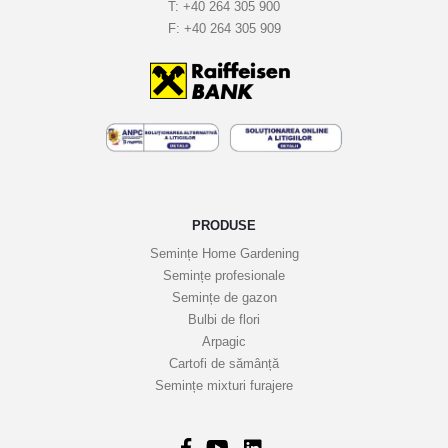
T:
+40 264 305 900
l
F:
+40 264 305 909
e
t
i
n
e
l
e
n
o
PRODUSE
a
Semințe Home Gardening
s
Semințe profesionale
t
Semințe de gazon
r
Bulbi de flori
Arpagic
e
Cartofi de sămânță
i
Semințe mixturi furajere
n
f
o