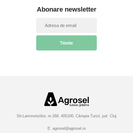
Abonare newsletter
I
n
s
Trimite
c
r
i
e
t
i
-
v
a
l
a
Str.Laminoriștilor, nr.268, 405100, Câmpia Turzii, jud. Cluj
B
u
E:
agrosel@agrosel.ro