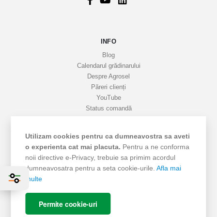
r
m
a
INFO
t
i
Blog
v
Calendarul grădinarului
Despre Agrosel
e
Păreri clienți
YouTube
Status comandă
Favorite
Cariere
Utilizam cookies pentru ca dumneavostra sa aveti
Livrare
o experienta cat mai placuta.
Pentru a ne conforma
Cum cumpăr
noii directive e-Privacy, trebuie sa primim acordul
Termeni si Condiții
dumneavosatra pentru a seta cookie-urile.
Afla mai
Protecția datelor
multe
ANPC - SAL
ANPC
Permite cookie-uri
SOL