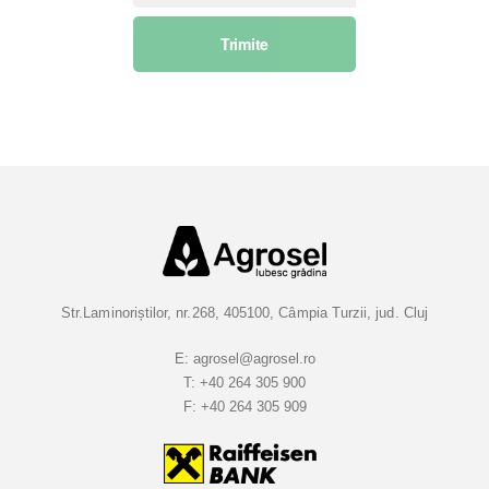
s
Trimite
c
r
i
e
t
i
-
v
a
l
a
Str.Laminoriștilor, nr.268, 405100, Câmpia Turzii, jud. Cluj
B
u
E:
agrosel@agrosel.ro
T:
+40 264 305 900
l
F:
+40 264 305 909
e
t
i
n