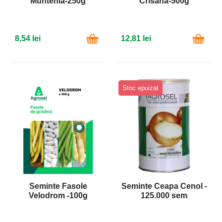
Muntenia-250g
Crisana-500g
8,54 lei
12,81 lei
Stoc epuizat
Seminte Fasole
Seminte Ceapa Cenol -
Velodrom -100g
125.000 sem