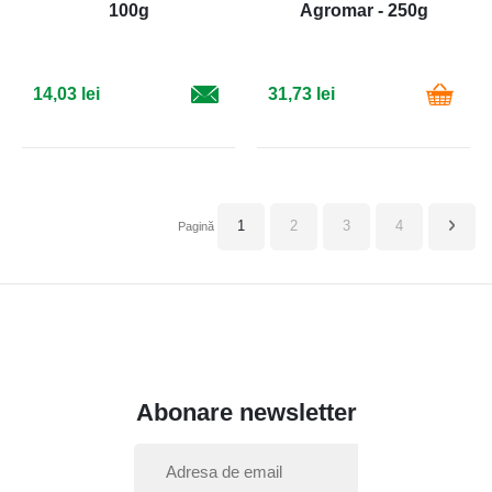
100g
Agromar - 250g
14,03 lei
31,73 lei
in acest moment cititi pagina
Pagină
Pagină
Pagină
Pagin
Urmat
1
2
3
4
Pagină
Abonare newsletter
I
n