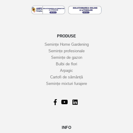
e
l
e
n
o
PRODUSE
a
Semințe Home Gardening
s
Semințe profesionale
t
Semințe de gazon
r
Bulbi de flori
Arpagic
e
Cartofi de sămânță
i
Semințe mixturi furajere
n
f
o
r
m
a
INFO
t