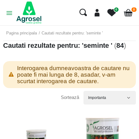
art
0
0
Cart
Pagina principala
Cautati rezultate pentru: 'seminte '
Cautati rezultate pentru: 'seminte '
(
84
)
Interogarea dumneavoastra de cautare nu
poate fi mai lunga de 8, asadar, v-am
scurtat interogarea de cautare.
Sortează