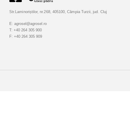
-
v
Str.Laminoriștilor, nr.268, 405100, Câmpia Turzii, jud. Cluj
a
l
E:
agrosel@agrosel.ro
a
T:
+40 264 305 900
B
F:
+40 264 305 909
u
l
e
t
i
n
e
l
e
n
o
a
s