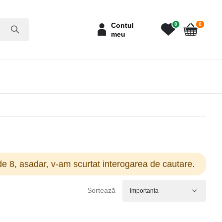
articole
Contul
0
0
meu
Cart
e 8, asadar, v-am scurtat interogarea de cautare.
Sortează