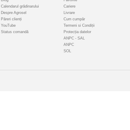
Calendarul grădinarului
Cariere
Despre Agrosel
Livrare
Păreri clienți
Cum cumpăr
YouTube
Termeni si Condiții
Status comandă
Protecția datelor
ANPC - SAL
ANPC
SOL