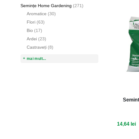
articole
Semințe Home Gardening
271
articole
Aromatice
30
articole
Flori
63
articole
Bio
17
articole
Ardei
23
articole
Castraveți
8
mai mult...
Semint
14,64 lei