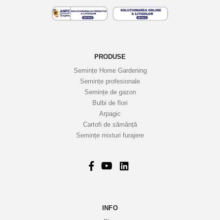
e
l
e
n
o
PRODUSE
a
Semințe Home Gardening
s
Semințe profesionale
t
Semințe de gazon
r
Bulbi de flori
Arpagic
e
Cartofi de sămânță
i
Semințe mixturi furajere
n
f
o
r
m
a
INFO
t