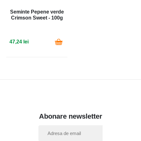
Seminte Pepene verde
Crimson Sweet - 100g
47,24 lei
Abonare newsletter
I
n