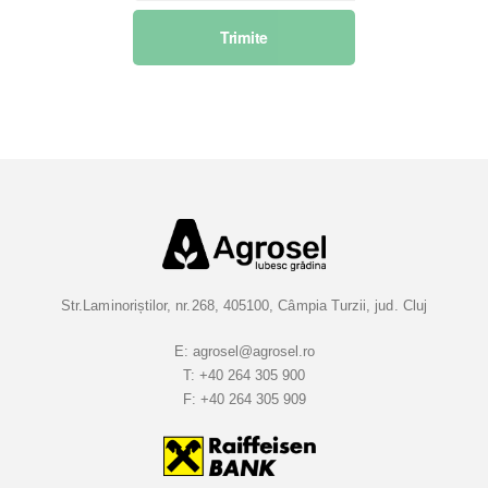
s
Trimite
c
r
i
e
t
i
-
v
a
l
a
Str.Laminoriștilor, nr.268, 405100, Câmpia Turzii, jud. Cluj
B
u
E:
agrosel@agrosel.ro
T:
+40 264 305 900
l
F:
+40 264 305 909
e
t
i
n