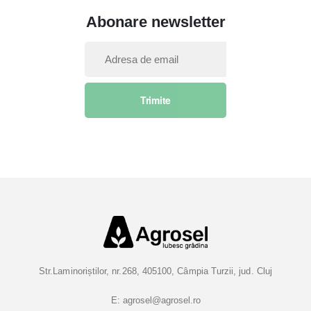
Abonare newsletter
I
n
s
Trimite
c
r
i
e
t
i
-
v
a
l
a
Str.Laminoriștilor, nr.268, 405100, Câmpia Turzii, jud. Cluj
B
u
E:
agrosel@agrosel.ro