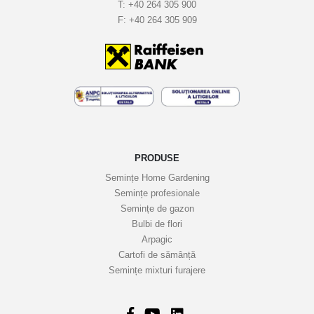
T:
+40 264 305 900
l
F:
+40 264 305 909
e
t
i
n
e
l
e
n
o
PRODUSE
a
Semințe Home Gardening
s
Semințe profesionale
t
Semințe de gazon
r
Bulbi de flori
Arpagic
e
Cartofi de sămânță
i
Semințe mixturi furajere
n
f
o