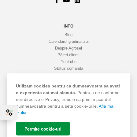
r
m
a
INFO
t
i
Blog
v
Calendarul grădinarului
Despre Agrosel
e
Păreri clienți
YouTube
Status comandă
Favorite
Cariere
Utilizam cookies pentru ca dumneavostra sa aveti
Livrare
o experienta cat mai placuta.
Pentru a ne conforma
Cum cumpăr
noii directive e-Privacy, trebuie sa primim acordul
Termeni si Condiții
dumneavosatra pentru a seta cookie-urile.
Afla mai
Protecția datelor
multe
ANPC - SAL
ANPC
Permite cookie-uri
SOL