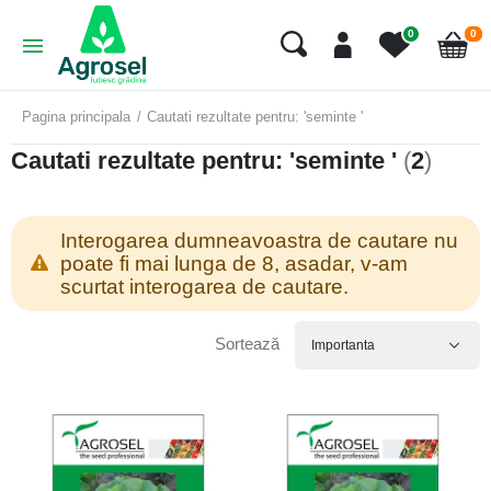
art
0
0
Cart
Pagina principala
Cautati rezultate pentru: 'seminte '
Cautati rezultate pentru: 'seminte '
(
2
)
Interogarea dumneavoastra de cautare nu
poate fi mai lunga de 8, asadar, v-am
scurtat interogarea de cautare.
Sortează