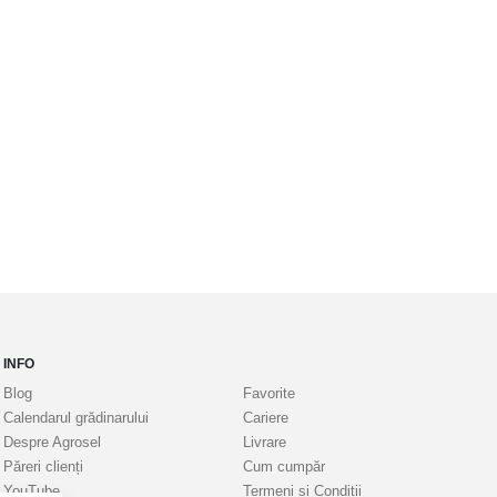
INFO
Blog
Favorite
Calendarul grădinarului
Cariere
Despre Agrosel
Livrare
Păreri clienți
Cum cumpăr
YouTube
Termeni si Condiții