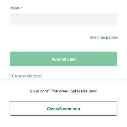
Parola
Am uitat parola
Autentificare
Nu ai cont? Poți crea unul foarte ușor.
Creează cont nou