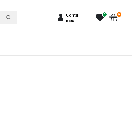
articole
Contul
0
0
meu
Cart