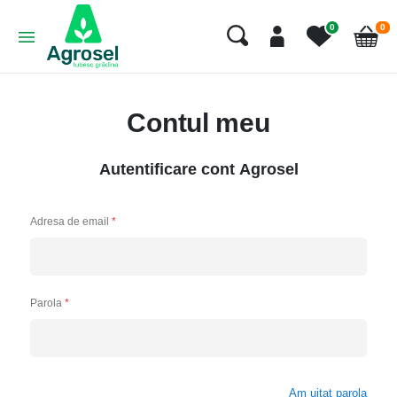
art
0
0
Cart
Contul meu
Autentificare cont Agrosel
Adresa de email
Parola
Am uitat parola