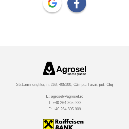
Str.Laminoriștilor, nr.268, 405100, Câmpia Turzii, jud. Cluj
E:
agrosel@agrosel.ro
T:
+40 264 305 900
F:
+40 264 305 909