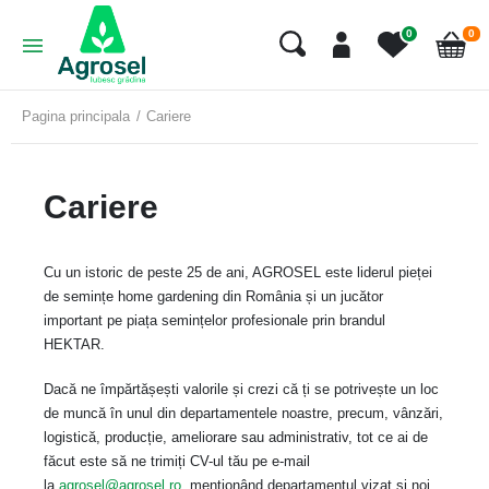
art
0
0
Cart
Pagina principala
Cariere
Cariere
Cu un istoric de peste 25 de ani, AGROSEL este liderul pieței
de semințe home gardening din România și un jucător
important pe piața semințelor profesionale prin brandul
HEKTAR.
Dacă ne împărtășești valorile și crezi că ți se potrivește un loc
de muncă în unul din departamentele noastre, precum, vânzări,
logistică, producție, ameliorare sau administrativ, tot ce ai de
făcut este să ne trimiți CV-ul tău pe e-mail
la
agrosel@agrosel.ro
, menționând departamentul vizat și noi