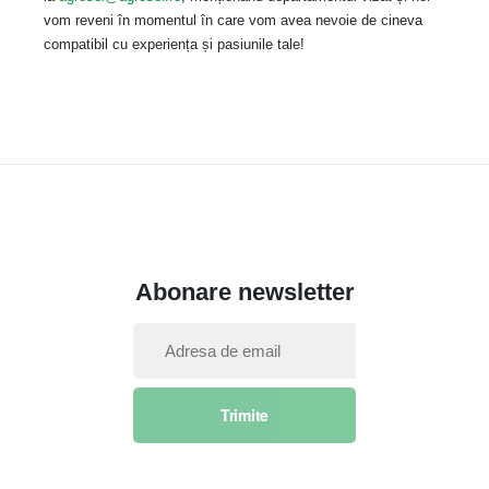
vom reveni în momentul în care vom avea nevoie de cineva
compatibil cu experiența și pasiunile tale!
Abonare newsletter
I
n
s
Trimite
c
r
i