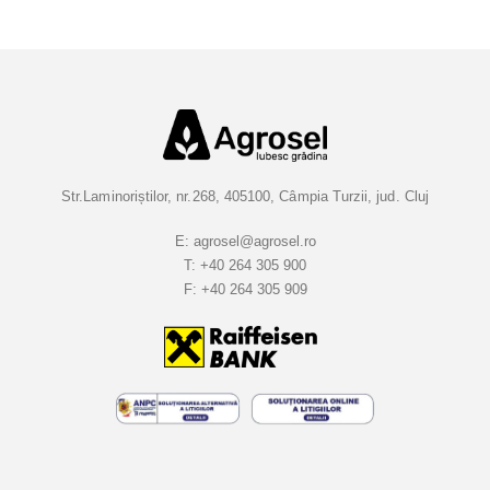
e
t
i
-
v
a
l
a
Str.Laminoriștilor, nr.268, 405100, Câmpia Turzii, jud. Cluj
B
u
E:
agrosel@agrosel.ro
T:
+40 264 305 900
l
F:
+40 264 305 909
e
t
i
n
e
l
e
n