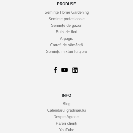
o
PRODUSE
a
Semințe Home Gardening
s
Semințe profesionale
t
Semințe de gazon
r
Bulbi de flori
Arpagic
e
Cartofi de sămânță
i
Semințe mixturi furajere
n
f
o
r
m
a
INFO
t
i
Blog
v
Calendarul grădinarului
Despre Agrosel
e
Păreri clienți
YouTube