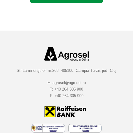
Str.Laminoriștilor, nr.268, 405100, Câmpia Turzii, jud. Cluj
E:
agrosel@agrosel.ro
T:
+40 264 305 900
F:
+40 264 305 909