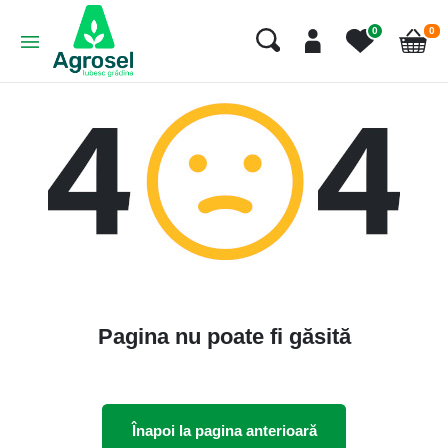
art
0
0
Cart
Pagina nu poate fi găsită
Înapoi la pagina anterioară