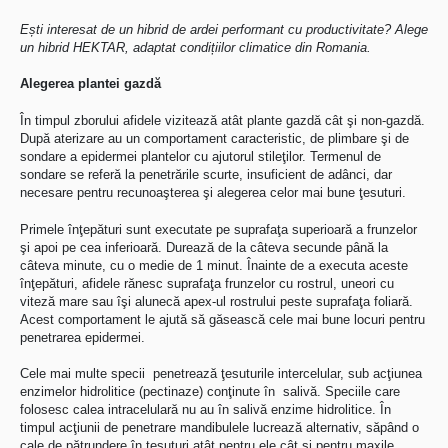
Ești interesat de un hibrid de ardei performant cu productivitate? Alege
un hibrid HEKTAR, adaptat condițiilor climatice din Romania.
Alegerea plantei gazdă
În timpul zborului afidele vizitează atât plante gazdă cât şi non-gazdă.
După aterizare au un comportament caracteristic, de plimbare şi de
sondare a epidermei plantelor cu ajutorul stileţilor. Termenul de
sondare se referă la penetrările scurte, insuficient de adânci, dar
necesare pentru recunoaşterea şi alegerea celor mai bune ţesuturi.
Primele înţepături sunt executate pe suprafaţa superioară a frunzelor
şi apoi pe cea inferioară. Durează de la câteva secunde până la
câteva minute, cu o medie de 1 minut. Înainte de a executa aceste
înţepături, afidele rănesc suprafaţa frunzelor cu rostrul, uneori cu
viteză mare sau îşi alunecă apex-ul rostrului peste suprafaţa foliară.
Acest comportament le ajută să găsească cele mai bune locuri pentru
penetrarea epidermei.
Cele mai multe specii penetrează ţesuturile intercelular, sub acţiunea
enzimelor hidrolitice (pectinaze) conţinute în salivă. Speciile care
folosesc calea intracelulară nu au în salivă enzime hidrolitice. În
timpul acţiunii de penetrare mandibulele lucrează alternativ, săpând o
cale de pătrundere în ţesuturi atât pentru ele cât şi pentru maxile.