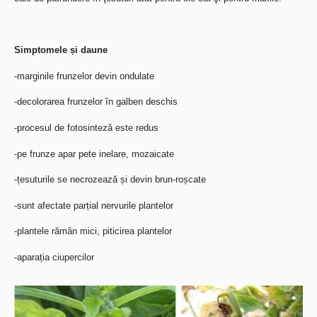
Simptomele și daune
-marginile frunzelor devin ondulate
-decolorarea frunzelor în galben deschis
-procesul de fotosinteză este redus
-pe frunze apar pete inelare, mozaicate
-țesuturile se necrozează și devin brun-roșcate
-sunt afectate parțial nervurile plantelor
-plantele rămân mici, piticirea plantelor
-aparația ciupercilor