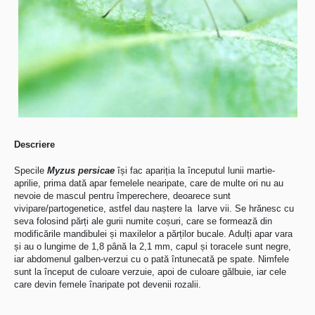
Descriere
Specile
Myzus persicae
își fac apariția la începutul lunii martie-
aprilie, prima dată apar femelele nearipate, care de multe ori nu au
nevoie de mascul pentru împerechere, deoarece sunt
vivipare/partogenetice, astfel dau naștere la larve vii. Se hrănesc cu
seva folosind părți ale gurii numite coșuri, care se formează din
modificările mandibulei și maxilelor a părților bucale. Adulți apar vara
și au o lungime de 1,8 până la 2,1 mm, capul și toracele sunt negre,
iar abdomenul galben-verzui cu o pată întunecată pe spate. Nimfele
sunt la început de culoare verzuie, apoi de culoare gălbuie, iar cele
care devin femele înaripate pot devenii rozalii.