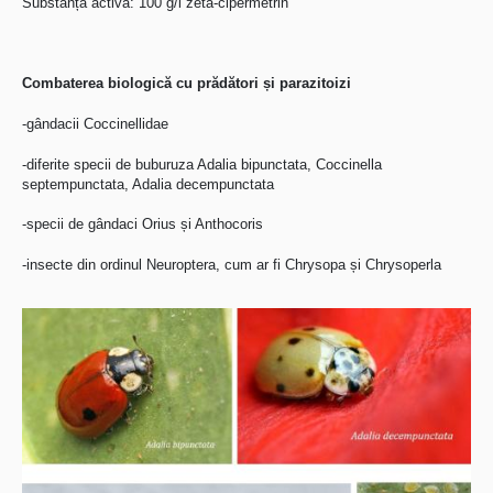
Substanța activă: 100 g/l zeta-cipermetrin
Combaterea biologică cu prădători și parazitoizi
-gândacii Coccinellidae
-diferite specii de buburuza Adalia bipunctata, Coccinella
septempunctata, Adalia decempunctata
-specii de gândaci Orius și Anthocoris
-insecte din ordinul Neuroptera, cum ar fi Chrysopa și Chrysoperla