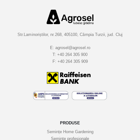
Str.Laminoriștilor, nr.268, 405100, Câmpia Turzii, jud. Cluj
E:
agrosel@agrosel.ro
T:
+40 264 305 900
F:
+40 264 305 909
PRODUSE
Semințe Home Gardening
Semințe profesionale