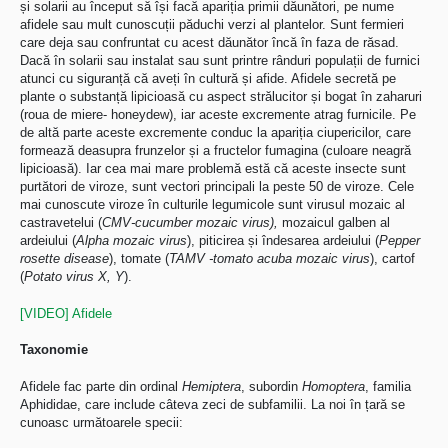
și solarii au început să își facă apariția primii dăunători, pe nume
afidele sau mult cunoscuții păduchi verzi al plantelor. Sunt fermieri
care deja sau confruntat cu acest dăunător încă în faza de răsad.
Dacă în solarii sau instalat sau sunt printre rânduri populații de furnici
atunci cu siguranță că aveți în cultură și afide. Afidele secretă pe
plante o substanță lipicioasă cu aspect strălucitor și bogat în zaharuri
(roua de miere- honeydew), iar aceste excremente atrag furnicile. Pe
de altă parte aceste excremente conduc la apariția ciupericilor, care
formează deasupra frunzelor și a fructelor fumagina (culoare neagră
lipicioasă). Iar cea mai mare problemă estă că aceste insecte sunt
purtători de viroze, sunt vectori principali la peste 50 de viroze. Cele
mai cunoscute viroze în culturile legumicole sunt virusul mozaic al
castravetelui (
CMV-cucumber mozaic virus),
mozaicul galben al
ardeiului (
Alpha mozaic virus
), piticirea și îndesarea ardeiului (
Pepper
rosette disease
), tomate (
TAMV -tomato acuba mozaic virus
), cartof
(
Potato virus X, Y
).
[VIDEO] Afidele
Taxonomie
Afidele fac parte din ordinal
Hemiptera
, subordin
Homoptera
, familia
Aphididae, care include câteva zeci de subfamilii. La noi în țară se
cunoasc următoarele specii: