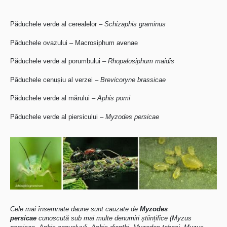
Păduchele verde al cerealelor –
Schizaphis graminus
Păduchele ovazului – Macrosiphum avenae
Păduchele verde al porumbului –
Rhopalosiphum maidis
Păduchele cenușiu al verzei –
Brevicoryne brassicae
Păduchele verde al mărului –
Aphis pomi
Păduchele verde al piersicului –
Myzodes persicae
Cele mai însemnate daune sunt cauzate de
Myzodes
persicae
cunoscută sub mai multe denumiri științifice (Myzus