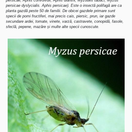
persicae, Aphis convolvuli, Aphis dianthi, Myzodes tabaci, Myzus
persicae dyslycialis. Aphis persicae). Este o insectă polifagă are ca
planta gazdă peste 50 de familii. De obicei gazdele primare sunt
specii de pomi fructiferi, mai precis cais, piersic, prun, iar gazde
secundare ardei, tomate, vinete, varză, castravete, conopidă, fasole,
sfeclă, pepene, mazăre și multe alte specii cunoscute.