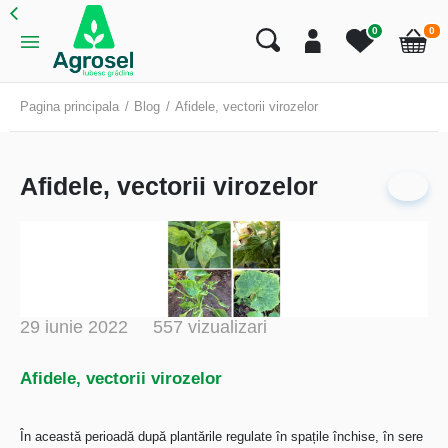
art
0
0
Cart
Pagina principala
Blog
Afidele, vectorii virozelor
Afidele, vectorii virozelor
29 iunie 2022
557 vizualizari
Afidele, vectorii virozelor
În această perioadă după plantările regulate în spațile închise, în sere