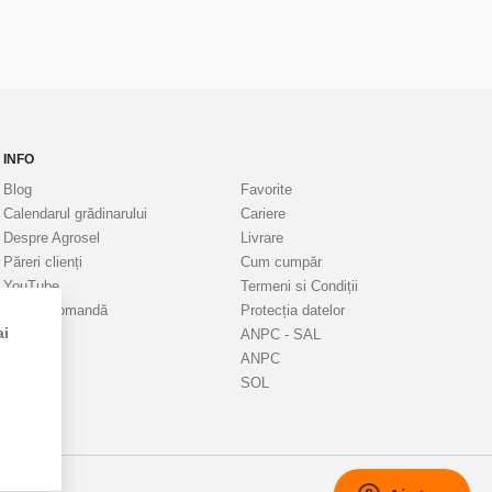
INFO
Blog
Favorite
Calendarul grădinarului
Cariere
Despre Agrosel
Livrare
Păreri clienți
Cum cumpăr
YouTube
Termeni si Condiții
Status comandă
Protecția datelor
ai
ANPC - SAL
ANPC
SOL