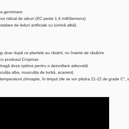
la germinare
ut ridicat de săruri (EC peste 1,4 milliSiemens)
talare de leduri artificiale cu lumină albă)
y doar după ce plantele au răsărit, nu înainte de răsărire
r cu produsul Cropmax
 extragă doza optima pentru o dezvoltare adecvată
culița alba, musculița de turbă, acarieni)
mperaturii zi/noapte, în timpul zile se vor păstra 21-22 de grade C°, 