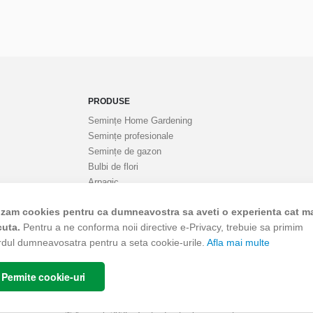
PRODUSE
Semințe Home Gardening
Semințe profesionale
Semințe de gazon
Bulbi de flori
Arpagic
Cartofi de sămânță
lizam cookies pentru ca dumneavostra sa aveti o experienta cat m
Semințe mixturi furajere
cuta.
Pentru a ne conforma noii directive e-Privacy, trebuie sa primim
rdul dumneavosatra pentru a seta cookie-urile.
Afla mai multe
Permite cookie-uri