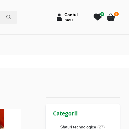
articole
Contul
0
0
meu
Cart
Categorii
Sfaturi technologice
(27)