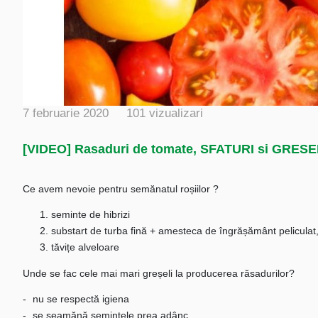
7 februarie 2020
101 vizualizari
[VIDEO] Rasaduri de tomate, SFATURI si GRESE
Ce avem nevoie pentru semănatul roșiilor ?
seminte de hibrizi
substart de turba fină + amesteca de îngrășământ pelicula
tăvițe alveloare
Unde se fac cele mai mari greșeli la producerea răsadurilor?
nu se respectă igiena
se seamănă semințele prea adânc