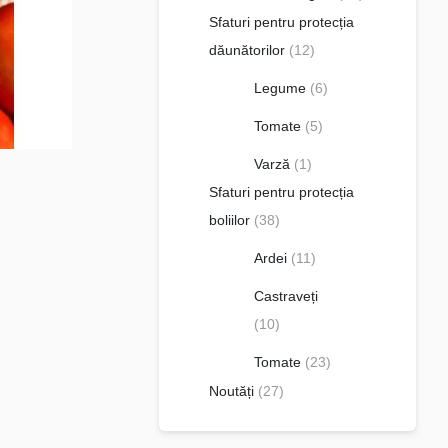
Sfaturi pentru protecția
dăunătorilor
(12)
Legume
(6)
Tomate
(5)
Varză
(1)
Sfaturi pentru protecția
boliilor
(38)
Ardei
(11)
Castraveți
(10)
Tomate
(23)
Noutăți
(27)