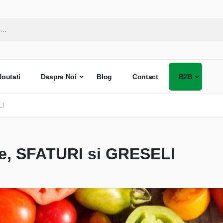
Noutati
Despre Noi
Blog
Contact
B2B
LI
te, SFATURI si GRESELI