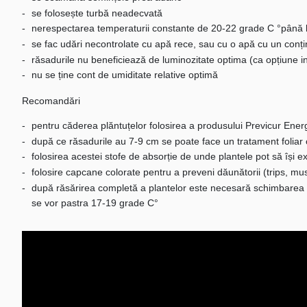
se folosește turbă neadecvată
nerespectarea temperaturii constante de 20-22 grade C °până 
se fac udări necontrolate cu apă rece, sau cu o apă cu un conțin
răsadurile nu beneficiează de luminozitate optima (ca opțiune ins
nu se ține cont de umiditate relative optimă
Recomandări
pentru căderea plăntuțelor folosirea a produsului Previcur Energ
după ce răsadurile au 7-9 cm se poate face un tratament folia
folosirea acestei stofe de absorție de unde plantele pot să își
folosire capcane colorate pentru a preveni dăunătorii (trips, mus
după răsărirea completă a plantelor este necesară schimbarea te
se vor pastra 17-19 grade C°