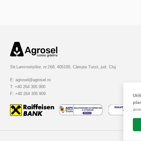
Str.Laminoriștilor, nr.268, 405100, Câmpia Turzii, jud. Cluj
E:
agrosel@agrosel.ro
T:
+40 264 305 900
F:
+40 264 305 909
Uti
pla
aco