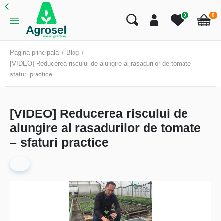
art
0
0
Cart
Pagina principala
Blog
[VIDEO] Reducerea riscului de alungire al rasadurilor de tomate –
sfaturi practice
[VIDEO] Reducerea riscului de
alungire al rasadurilor de tomate
– sfaturi practice