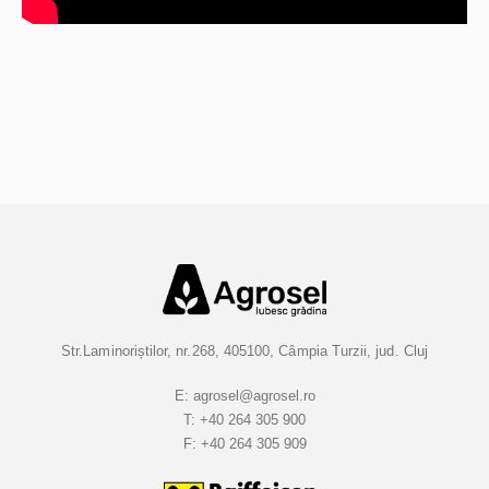
Str.Laminoriștilor, nr.268, 405100, Câmpia Turzii, jud. Cluj
E:
agrosel@agrosel.ro
T:
+40 264 305 900
F:
+40 264 305 909