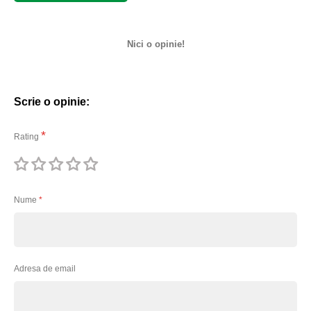
Nici o opinie!
Scrie o opinie:
Rating
1
2
3
4
5
stea
stele
stele
stele
stele
Nume
Adresa de email