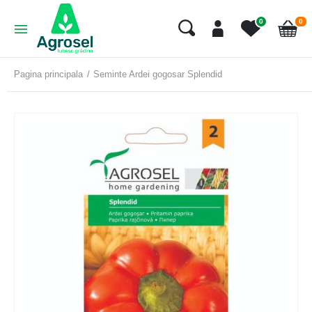
art
0
0
Cart
Pagina principala
Seminte Ardei gogosar Splendid