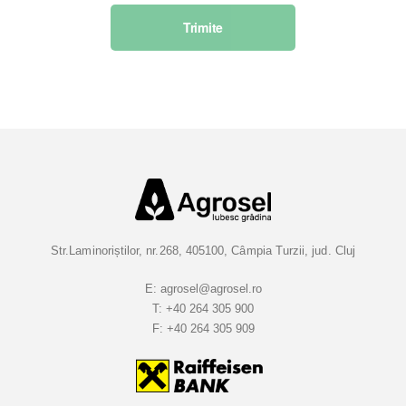
s
Trimite
c
r
i
e
t
i
-
v
a
l
a
Str.Laminoriștilor, nr.268, 405100, Câmpia Turzii, jud. Cluj
B
u
E:
agrosel@agrosel.ro
T:
+40 264 305 900
l
F:
+40 264 305 909
e
t
i
n