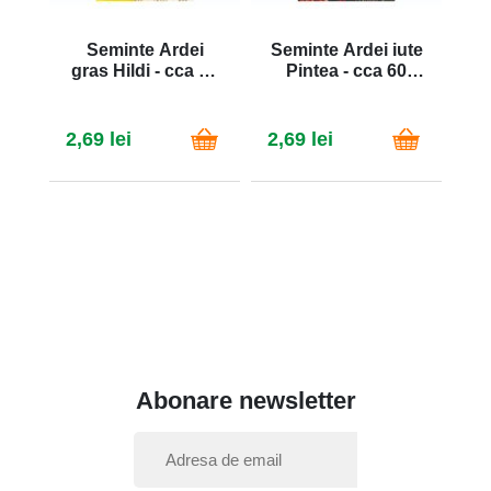
Seminte Ardei
Seminte Ardei iute
gras Hildi - cca 60
Pintea - cca 60
go
sem
sem
2,69 lei
2,69 lei
2,
Abonare newsletter
I
n