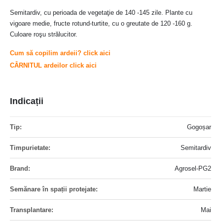
Semitardiv, cu perioada de vegetaţie de 140 -145 zile. Plante cu
vigoare medie, fructe rotund-turtite, cu o greutate de 120 -160 g.
Culoare roşu strălucitor.
Cum să copilim ardeii? click aici
CÂRNITUL ardeilor click aici
Indicații
Mai
Gogoșar
multe
informatii
Semitardiv
Agrosel-PG2
Martie
Mai