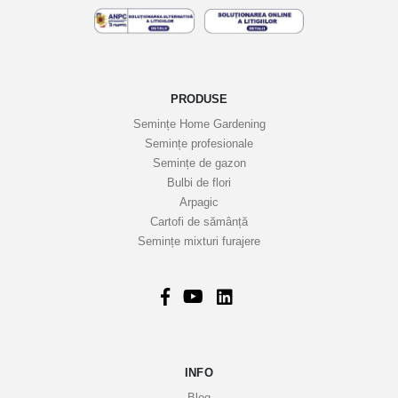
e
l
e
n
o
PRODUSE
a
Semințe Home Gardening
s
Semințe profesionale
t
Semințe de gazon
r
Bulbi de flori
Arpagic
e
Cartofi de sămânță
i
Semințe mixturi furajere
n
f
o
r
m
a
INFO
t
i
Blog