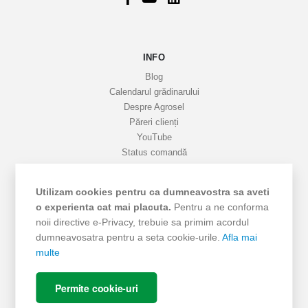
r
m
a
INFO
t
i
Blog
v
Calendarul grădinarului
Despre Agrosel
e
Păreri clienți
YouTube
Status comandă
Favorite
Cariere
Utilizam cookies pentru ca dumneavostra sa aveti
Livrare
o experienta cat mai placuta.
Pentru a ne conforma
Cum cumpăr
noii directive e-Privacy, trebuie sa primim acordul
Termeni si Condiții
dumneavosatra pentru a seta cookie-urile.
Afla mai
Protecția datelor
multe
ANPC - SAL
ANPC
Permite cookie-uri
SOL