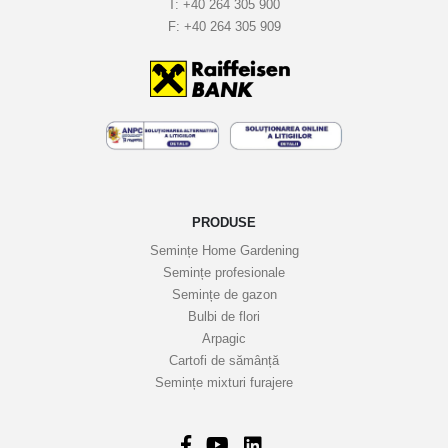
T:
+40 264 305 900
l
F:
+40 264 305 909
e
t
i
n
e
l
e
n
o
PRODUSE
a
Semințe Home Gardening
s
Semințe profesionale
t
Semințe de gazon
r
Bulbi de flori
Arpagic
e
Cartofi de sămânță
i
Semințe mixturi furajere
n
f
o