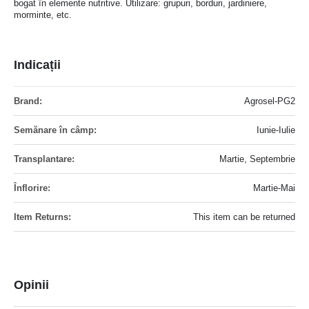
bogat în elemente nutritive. Utilizare: grupuri, borduri, jardiniere,
morminte, etc.
Indicații
Mai
Agrosel-PG2
multe
informatii
Iunie-Iulie
Martie, Septembrie
Martie-Mai
This item can be returned
Opinii