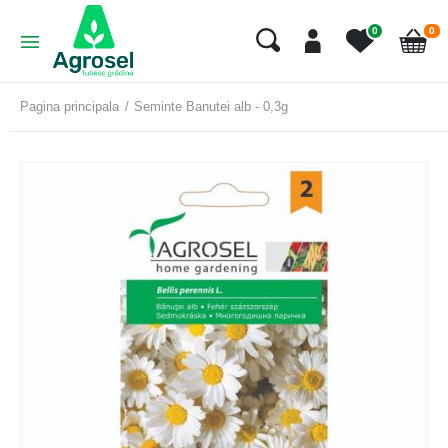
art
0
0
Cart
Pagina principala
Seminte Banutei alb - 0,3g