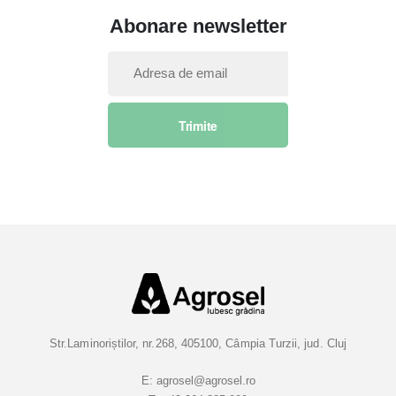
Abonare newsletter
I
n
s
Trimite
c
r
i
e
t
i
-
v
a
l
a
Str.Laminoriștilor, nr.268, 405100, Câmpia Turzii, jud. Cluj
B
u
E:
agrosel@agrosel.ro