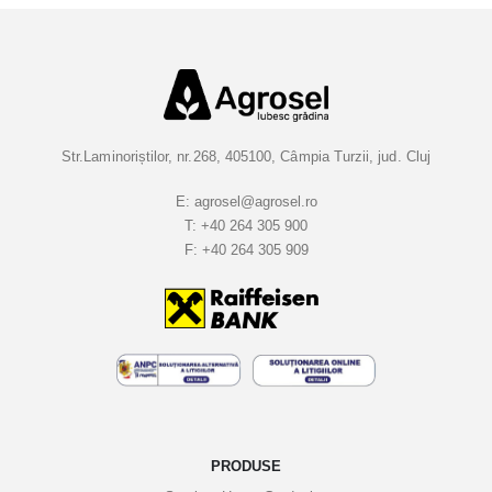
i
-
v
a
l
a
Str.Laminoriștilor, nr.268, 405100, Câmpia Turzii, jud. Cluj
B
u
E:
agrosel@agrosel.ro
T:
+40 264 305 900
l
F:
+40 264 305 909
e
t
i
n
e
l
e
n
o
PRODUSE
a