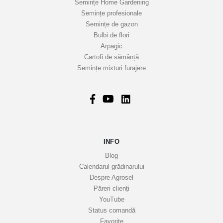
Semințe Home Gardening
s
Semințe profesionale
t
Semințe de gazon
r
Bulbi de flori
Arpagic
e
Cartofi de sămânță
i
Semințe mixturi furajere
n
f
o
r
m
a
INFO
t
i
Blog
v
Calendarul grădinarului
Despre Agrosel
e
Păreri clienți
YouTube
Status comandă
Favorite