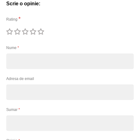
Scrie o opinie:
Rating
1
2
3
4
5
stea
stele
stele
stele
stele
Nume
Adresa de email
Sumar