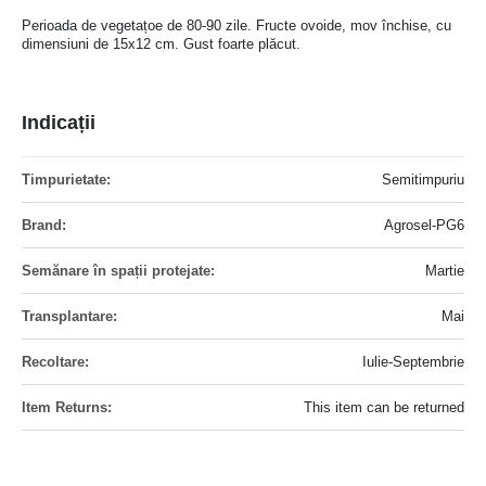
Perioada de vegetațoe de 80-90 zile. Fructe ovoide, mov închise, cu
dimensiuni de 15x12 cm. Gust foarte plăcut.
Indicații
Mai
Semitimpuriu
multe
informatii
Agrosel-PG6
Martie
Mai
Iulie-Septembrie
This item can be returned