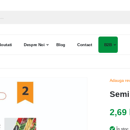
Noutati
Despre Noi
Blog
Contact
B2B
Adauga re
Semi
2,69 
În stoc