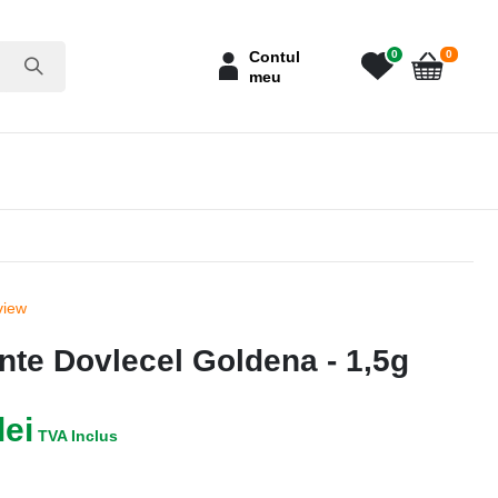
articole
Contul
0
0
meu
Cart
view
nte Dovlecel Goldena - 1,5g
lei