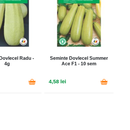
Dovlecel Radu -
Seminte Dovlecel Summer
Sem
4g
Ace F1 - 10 sem
4,58 lei
4,58