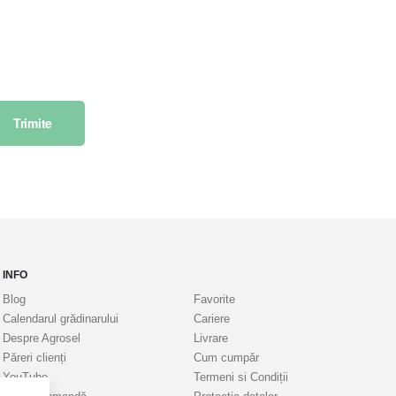
Trimite
INFO
Blog
Favorite
Calendarul grădinarului
Cariere
Despre Agrosel
Livrare
Păreri clienți
Cum cumpăr
YouTube
Termeni si Condiții