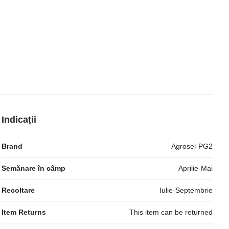
Indicații
Mai
Brand
Agrosel-PG2
multe
informatii
Semănare în câmp
Aprilie-Mai
Recoltare
Iulie-Septembrie
Item Returns
This item can be returned