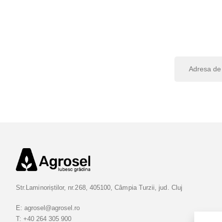
I
n
s
c
r
i
e
t
i
-
v
Str.Laminoriștilor, nr.268, 405100, Câmpia Turzii, jud. Cluj
a
l
E:
agrosel@agrosel.ro
a
T:
+40 264 305 900