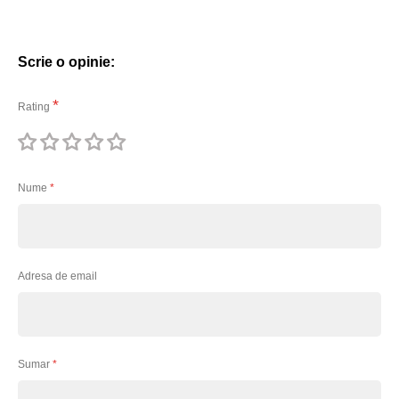
Scrie o opinie:
Rating
1
2
3
4
5
stea
stele
stele
stele
stele
Nume
Adresa de email
Sumar