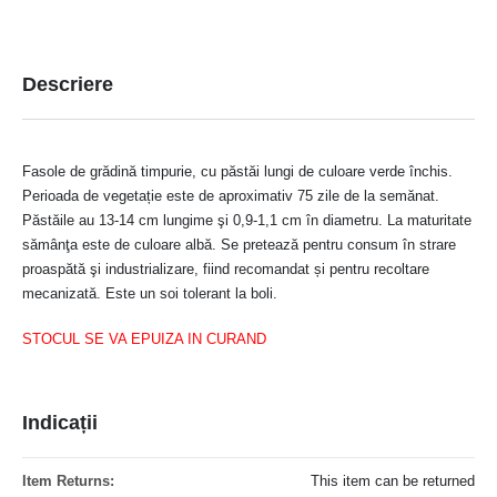
Descriere
Fasole de grădină timpurie, cu păstăi lungi de culoare verde închis.
Perioada de vegetație este de aproximativ 75 zile de la semănat.
Păstăile au 13-14 cm lungime şi 0,9-1,1 cm în diametru. La maturitate
sămânţa este de culoare albă. Se pretează pentru consum în strare
proaspătă şi industrializare, fiind recomandat și pentru recoltare
mecanizată. Este un soi tolerant la boli.
STOCUL SE VA EPUIZA IN CURAND
Indicații
Mai
This item can be returned
multe