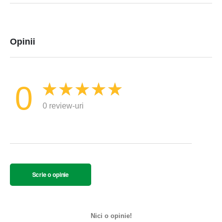
informatii
Opinii
0
0 review-uri
Scrie o opinie
Nici o opinie!