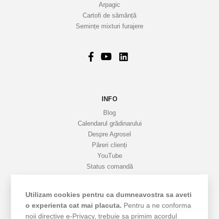
Arpagic
e
Cartofi de sămânță
i
Semințe mixturi furajere
n
f
o
r
m
a
INFO
t
i
Blog
v
Calendarul grădinarului
Despre Agrosel
e
Păreri clienți
YouTube
Status comandă
Favorite
Cariere
Utilizam cookies pentru ca dumneavostra sa aveti
Livrare
o experienta cat mai placuta.
Pentru a ne conforma
Cum cumpăr
noii directive e-Privacy, trebuie sa primim acordul