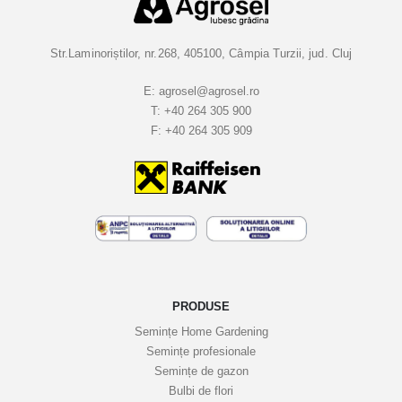
a
l
a
Str.Laminoriștilor, nr.268, 405100, Câmpia Turzii, jud. Cluj
B
u
E:
agrosel@agrosel.ro
T:
+40 264 305 900
l
F:
+40 264 305 909
e
t
i
n
e
l
e
n
o
PRODUSE
a
Semințe Home Gardening
s
Semințe profesionale
t
Semințe de gazon
r
Bulbi de flori