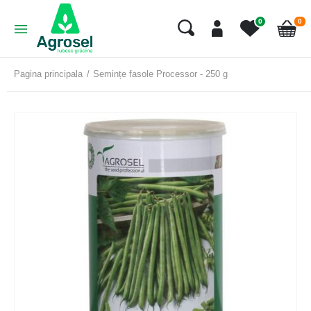
art
0
0
Cart
Pagina principala
Semințe fasole Processor - 250 g