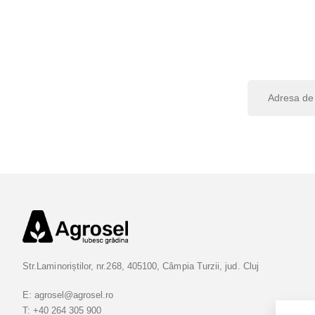
I
n
s
c
r
i
e
t
i
-
v
Str.Laminoriștilor, nr.268, 405100, Câmpia Turzii, jud. Cluj
a
l
E:
agrosel@agrosel.ro
a
T:
+40 264 305 900