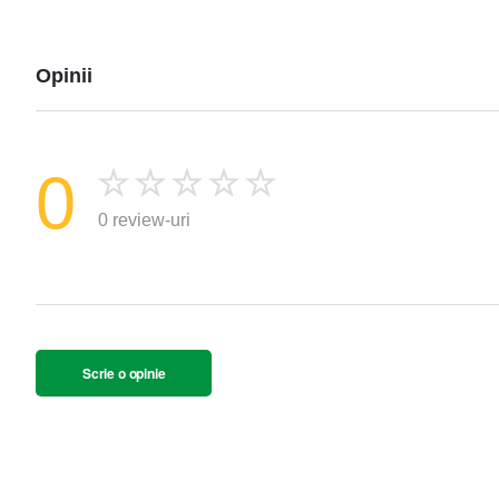
Opinii
0
0 review-uri
Scrie o opinie