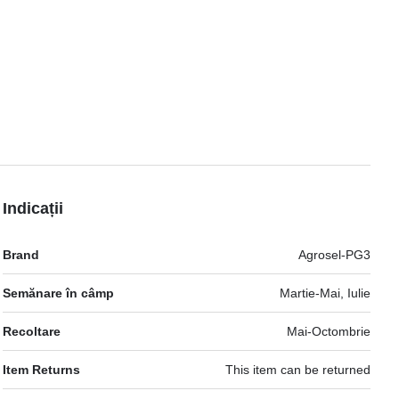
Indicații
Mai
Brand
Agrosel-PG3
multe
informatii
Semănare în câmp
Martie-Mai, Iulie
Recoltare
Mai-Octombrie
Item Returns
This item can be returned