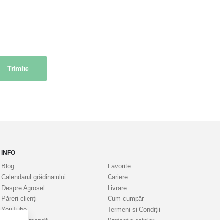
Trimite
INFO
Blog
Favorite
Calendarul grădinarului
Cariere
Despre Agrosel
Livrare
Păreri clienți
Cum cumpăr
YouTube
Termeni si Condiții