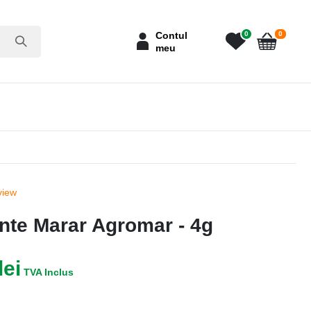
articole
Contul
0
0
meu
Cart
view
nte Marar Agromar - 4g
lei