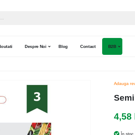
Noutati
Despre Noi
Blog
Contact
B2B
Adauga re
Semi
4,58 
În stoc