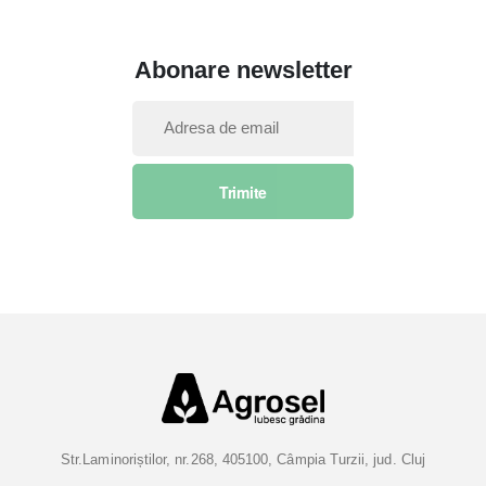
Abonare newsletter
I
n
s
Trimite
c
r
i
e
t
i
-
v
a
l
a
Str.Laminoriștilor, nr.268, 405100, Câmpia Turzii, jud. Cluj
B