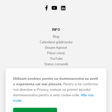
o
r
m
a
INFO
t
i
Blog
v
Calendarul grădinarului
Despre Agrosel
e
Păreri clienți
YouTube
Status comandă
Favorite
Cariere
Utilizam cookies pentru ca dumneavostra sa aveti
Livrare
o experienta cat mai placuta.
Pentru a ne conforma
Cum cumpăr
noii directive e-Privacy, trebuie sa primim acordul
Termeni si Condiții
dumneavosatra pentru a seta cookie-urile.
Afla mai
Protecția datelor
multe
ANPC - SAL
ANPC