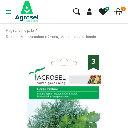
art
0
0
Cart
Pagina principala
Seminte Mix aromatice (Cimbru, Marar, Telina) - banda