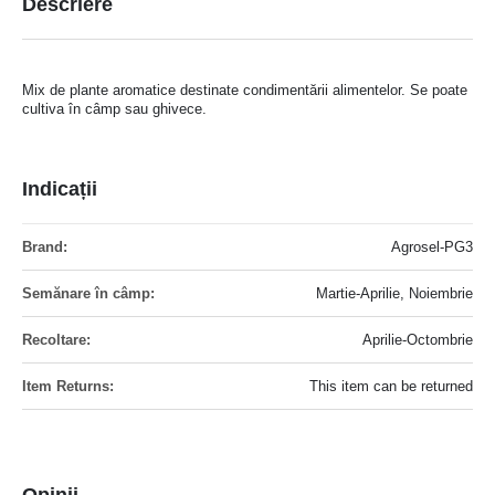
Descriere
Mix de plante aromatice destinate condimentării alimentelor. Se poate
cultiva în câmp sau ghivece.
Indicații
Mai
Agrosel-PG3
multe
informatii
Martie-Aprilie, Noiembrie
Aprilie-Octombrie
This item can be returned
Opinii