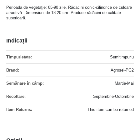
Perioada de vegetaţie: 85-90 zile. Rădăcini conic-cilindrice de culoare
atractivă. Dimensiuni de 18-20 cm. Produce rădăcini de calitate
superioară.
Indicații
Mai
Semitimpuriu
multe
informatii
Agrosel-PG2
Martie-Mai
Septembrie-Octombrie
This item can be returned