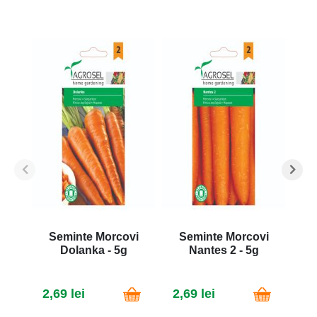
Seminte Morcovi
Seminte Morcovi
S
Dolanka - 5g
Nantes 2 - 5g
N
2,69 lei
2,69 lei
3,