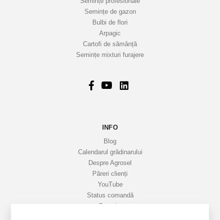
Semințe profesionale
t
Semințe de gazon
r
Bulbi de flori
Arpagic
e
Cartofi de sămânță
i
Semințe mixturi furajere
n
f
o
r
m
a
INFO
t
i
Blog
v
Calendarul grădinarului
Despre Agrosel
e
Păreri clienți
YouTube
Status comandă
Favorite
Cariere