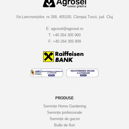
a
l
a
Str.Laminoriștilor, nr.268, 405100, Câmpia Turzii, jud. Cluj
B
u
E:
agrosel@agrosel.ro
T:
+40 264 305 900
l
F:
+40 264 305 909
e
t
i
n
e
l
e
n
o
PRODUSE
a
Semințe Home Gardening
s
Semințe profesionale
t
Semințe de gazon
r
Bulbi de flori