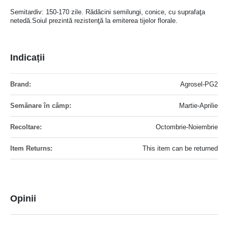
Semitardiv: 150-170 zile. Rădăcini semilungi, conice, cu suprafaţa
netedă.Soiul prezintă rezistenţă la emiterea tijelor florale.
Indicații
Mai
Agrosel-PG2
multe
informatii
Martie-Aprilie
Octombrie-Noiembrie
This item can be returned
Opinii