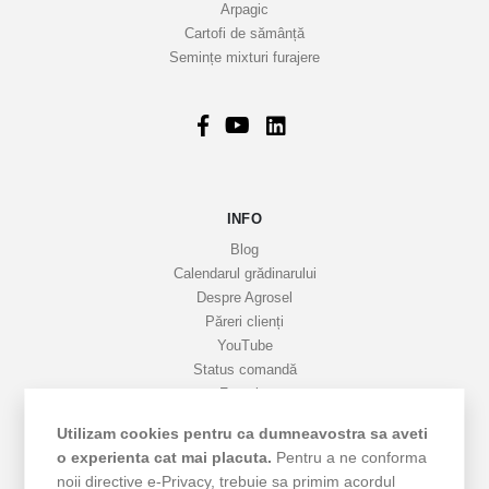
Arpagic
e
Cartofi de sămânță
i
Semințe mixturi furajere
n
f
o
r
m
a
INFO
t
i
Blog
v
Calendarul grădinarului
Despre Agrosel
e
Păreri clienți
YouTube
Status comandă
Favorite
Cariere
Utilizam cookies pentru ca dumneavostra sa aveti
Livrare
o experienta cat mai placuta.
Pentru a ne conforma
Cum cumpăr
noii directive e-Privacy, trebuie sa primim acordul