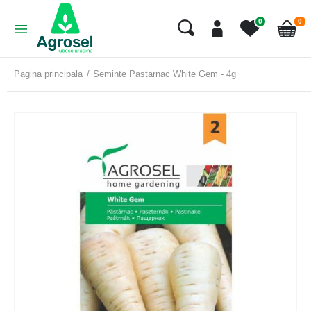
art
0
0
Cart
Pagina principala
Seminte Pastarnac White Gem - 4g