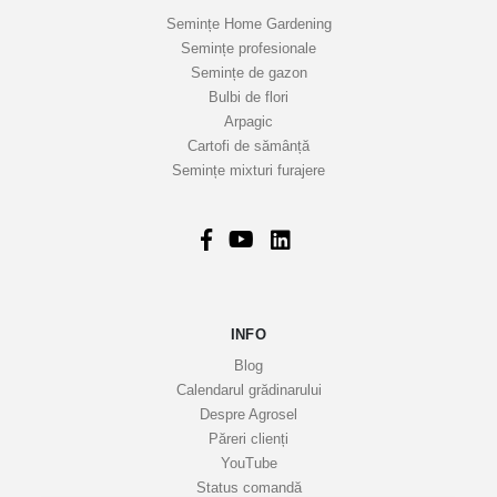
a
Semințe Home Gardening
s
Semințe profesionale
t
Semințe de gazon
r
Bulbi de flori
Arpagic
e
Cartofi de sămânță
i
Semințe mixturi furajere
n
f
o
r
m
a
INFO
t
i
Blog
v
Calendarul grădinarului
Despre Agrosel
e
Păreri clienți
YouTube
Status comandă