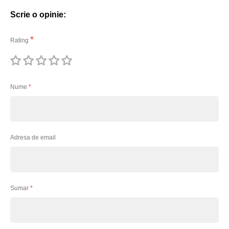
Scrie o opinie:
Rating
1
2
3
4
5
stea
stele
stele
stele
stele
Nume
Adresa de email
Sumar