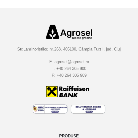
t
i
-
v
a
l
a
Str.Laminoriștilor, nr.268, 405100, Câmpia Turzii, jud. Cluj
B
u
E:
agrosel@agrosel.ro
T:
+40 264 305 900
l
F:
+40 264 305 909
e
t
i
n
e
l
e
n
o
PRODUSE