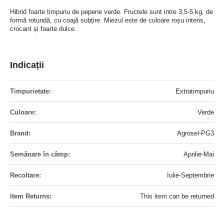
Hibrid foarte timpuriu de pepene verde. Fructele sunt intre 3,5-5 kg, de
formă rotundă, cu coajă subțire. Miezul este de culoare roșu intens,
crocant și foarte dulce.
Indicații
Mai
Extratimpuriu
multe
informatii
Verde
Agrosel-PG3
Aprilie-Mai
Iulie-Septembrie
This item can be returned