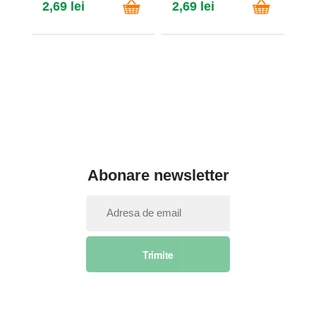
2,69 lei
2,69 lei
4,
Abonare newsletter
I
n
s
Trimite
c
r
i
e