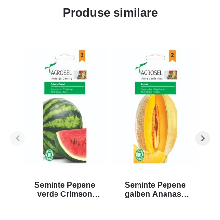
Produse similare
Seminte Pepene
Seminte Pepene
S
verde Crimson
galben Ananas -
v
Sweet - 2g
2g