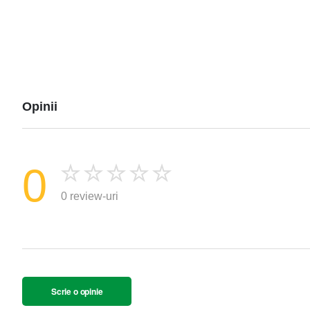
Opinii
0
0 review-uri
Scrie o opinie