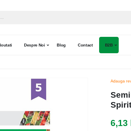
Noutati
Despre Noi
Blog
Contact
B2B
Adauga re
Semi
Spiri
6,13 