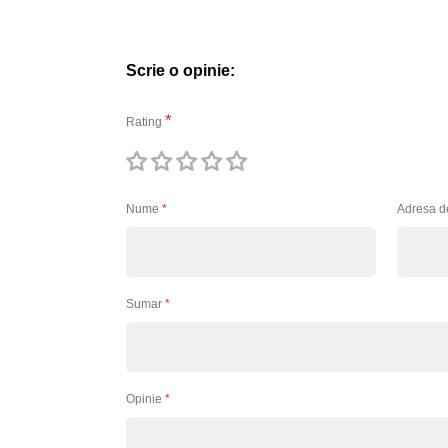
Scrie o opinie:
Rating
1
2
3
4
5
stea
stele
stele
stele
stele
Nume
Adresa d
Sumar
Opinie