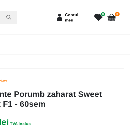
articole
Contul
0
0
meu
Cart
view
nte Porumb zaharat Sweet
t F1 - 60sem
lei