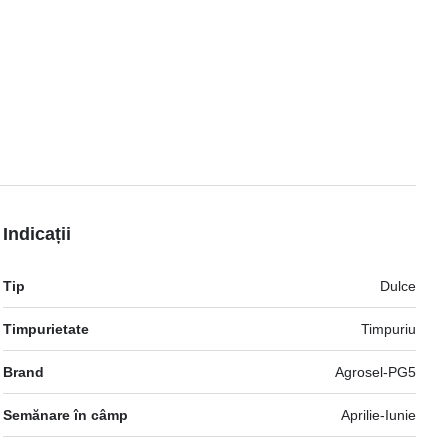
Indicații
Mai
Tip
Dulce
multe
informatii
Timpurietate
Timpuriu
Brand
Agrosel-PG5
Semănare în câmp
Aprilie-Iunie