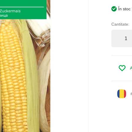
În stoc
Cantitate:
A