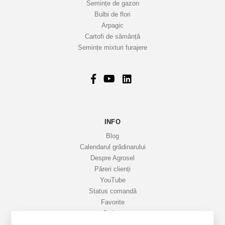
t
Semințe de gazon
r
Bulbi de flori
Arpagic
e
Cartofi de sămânță
i
Semințe mixturi furajere
n
f
o
r
m
a
INFO
t
i
Blog
v
Calendarul grădinarului
Despre Agrosel
e
Păreri clienți
YouTube
Status comandă
Favorite
Cariere
Livrare