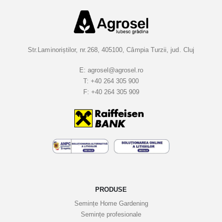
v
a
l
a
Str.Laminoriștilor, nr.268, 405100, Câmpia Turzii, jud. Cluj
B
u
E:
agrosel@agrosel.ro
T:
+40 264 305 900
l
F:
+40 264 305 909
e
t
i
n
e
l
e
n
o
PRODUSE
a
Semințe Home Gardening
s
Semințe profesionale