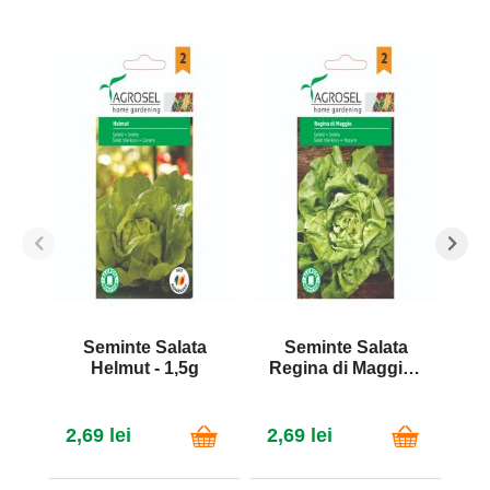
Seminte Salata
Seminte Salata
Helmut - 1,5g
Regina di Maggio -
G
1,5g
2,69 lei
2,69 lei
2,