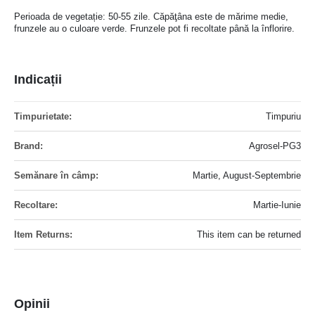
Perioada de vegetație: 50-55 zile. Căpăţâna este de mărime medie,
frunzele au o culoare verde. Frunzele pot fi recoltate până la înflorire.
Indicații
Mai
Timpuriu
multe
informatii
Agrosel-PG3
Martie, August-Septembrie
Martie-Iunie
This item can be returned
Opinii