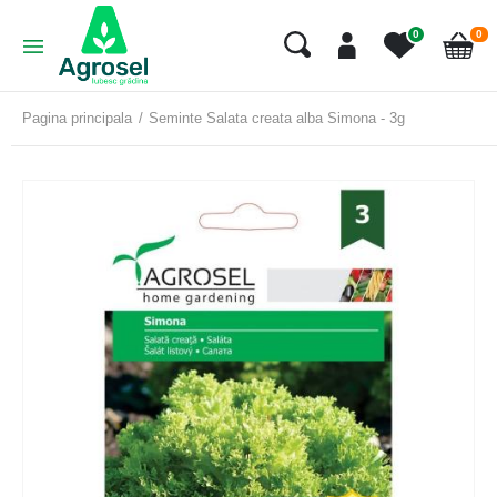
art
0
0
Cart
Pagina principala
Seminte Salata creata alba Simona - 3g