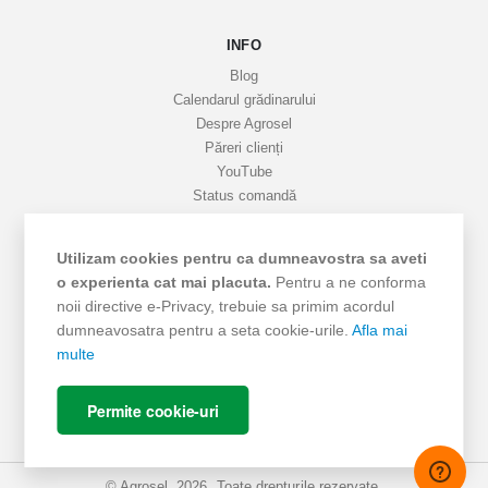
a
INFO
t
i
Blog
v
Calendarul grădinarului
Despre Agrosel
e
Păreri clienți
YouTube
Status comandă
Favorite
Cariere
Utilizam cookies pentru ca dumneavostra sa aveti
Livrare
o experienta cat mai placuta.
Pentru a ne conforma
Cum cumpăr
noii directive e-Privacy, trebuie sa primim acordul
Termeni si Condiții
dumneavosatra pentru a seta cookie-urile.
Afla mai
Protecția datelor
multe
ANPC - SAL
ANPC
Permite cookie-uri
SOL
© Agrosel, 2026. Toate drepturile rezervate.