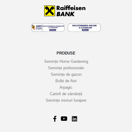
t
i
n
e
l
e
n
o
PRODUSE
a
Semințe Home Gardening
s
Semințe profesionale
t
Semințe de gazon
r
Bulbi de flori
Arpagic
e
Cartofi de sămânță
i
Semințe mixturi furajere
n
f
o
r
m