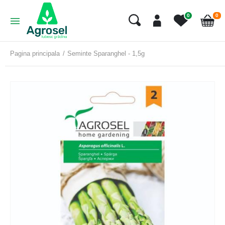
art
0
0
Cart
Pagina principala
Seminte Sparanghel - 1,5g