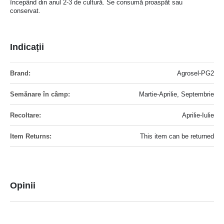
începând din anul 2-3 de cultură. Se consumă proaspăt sau
conservat.
Indicații
Mai
Agrosel-PG2
multe
informatii
Martie-Aprilie, Septembrie
Aprilie-Iulie
This item can be returned
Opinii