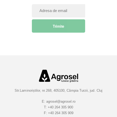
I
n
s
Trimite
c
r
i
e
t
i
-
v
a
l
a
Str.Laminoriștilor, nr.268, 405100, Câmpia Turzii, jud. Cluj
B
u
E:
agrosel@agrosel.ro
T:
+40 264 305 900
l
F:
+40 264 305 909
e