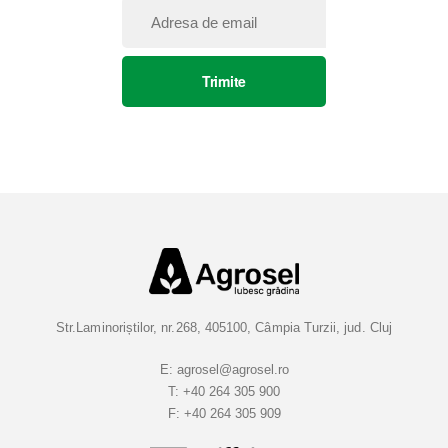
I
n
s
Trimite
c
r
i
e
t
i
-
v
a
l
a
Str.Laminoriștilor, nr.268, 405100, Câmpia Turzii, jud. Cluj
B
u
E:
agrosel@agrosel.ro
T:
+40 264 305 900
l
F:
+40 264 305 909
e
t