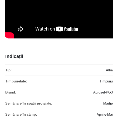
Indicații
Mai
Albă
multe
informatii
Timpuriu
Agrosel-PG3
Martie
Aprilie-Mai