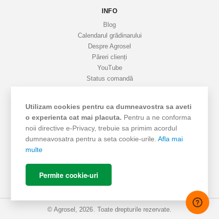
INFO
t
i
Blog
v
Calendarul grădinarului
Despre Agrosel
e
Păreri clienți
YouTube
Status comandă
Favorite
Cariere
Utilizam cookies pentru ca dumneavostra sa aveti
Livrare
o experienta cat mai placuta.
Pentru a ne conforma
Cum cumpăr
noii directive e-Privacy, trebuie sa primim acordul
Termeni si Condiții
dumneavosatra pentru a seta cookie-urile.
Afla mai
Protecția datelor
multe
ANPC - SAL
ANPC
Permite cookie-uri
SOL
© Agrosel, 2026. Toate drepturile rezervate.