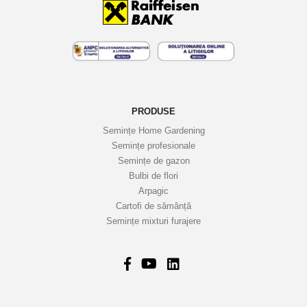
i
n
e
l
e
n
o
PRODUSE
a
Semințe Home Gardening
s
Semințe profesionale
t
Semințe de gazon
r
Bulbi de flori
Arpagic
e
Cartofi de sămânță
i
Semințe mixturi furajere
n
f
o
r
m
a