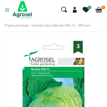
art
0
0
Cart
Pagina principala
Seminte Varza Beverly Hills F1 - 200 sem