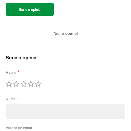
Scrie o opinie
Nici o opinie!
Scrie o opinie:
Rating
1
2
3
4
5
stea
stele
stele
stele
stele
Nume
Adresa de email