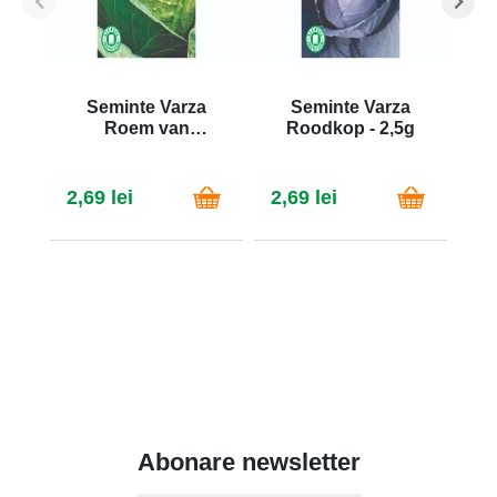
Seminte Varza
Seminte Varza
Roem van
Roodkop - 2,5g
Enkhuizen 2 - 2,5g
2,69 lei
2,69 lei
2,
Abonare newsletter