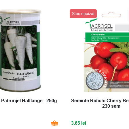
Stoc epuizat
Patrunjel Halflange - 250g
Seminte Ridichi Cherry Bell
230 sem
3,65 lei