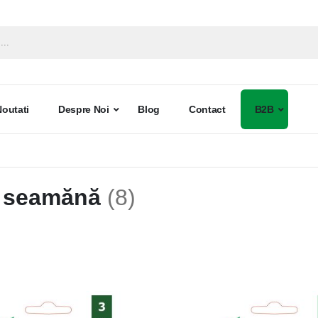
Noutati
Despre Noi
Blog
Contact
B2B
 seamănă
(
8
)