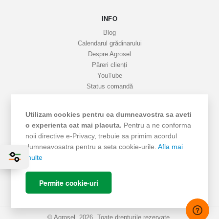
a
INFO
t
i
Blog
v
Calendarul grădinarului
Despre Agrosel
e
Păreri clienți
YouTube
Status comandă
Favorite
Cariere
Utilizam cookies pentru ca dumneavostra sa aveti
Livrare
o experienta cat mai placuta.
Pentru a ne conforma
Cum cumpăr
noii directive e-Privacy, trebuie sa primim acordul
Termeni si Condiții
dumneavosatra pentru a seta cookie-urile.
Afla mai
Protecția datelor
multe
ANPC - SAL
ANPC
Permite cookie-uri
SOL
© Agrosel, 2026. Toate drepturile rezervate.