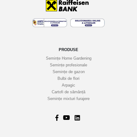
i
n
e
l
e
n
o
PRODUSE
a
Semințe Home Gardening
s
Semințe profesionale
t
Semințe de gazon
r
Bulbi de flori
Arpagic
e
Cartofi de sămânță
i
Semințe mixturi furajere
n
f
o
r
m
a