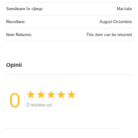
informatii
Mai-Iulie
August-Octombrie
This item can be returned
Opinii
0
0 review-uri