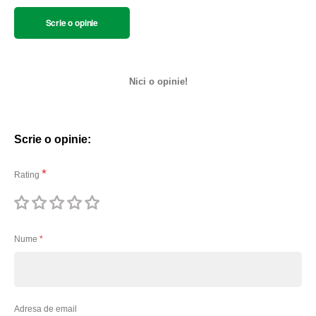
Scrie o opinie
Nici o opinie!
Scrie o opinie:
Rating
1
2
3
4
5
stea
stele
stele
stele
stele
Nume
Adresa de email