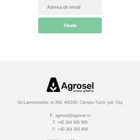
I
n
s
Trimite
c
r
i
e
t
i
-
v
a
l
a
Str.Laminoriștilor, nr.268, 405100, Câmpia Turzii, jud. Cluj
B
u
E:
agrosel@agrosel.ro
T:
+40 264 305 900
l
F:
+40 264 305 909
e
t