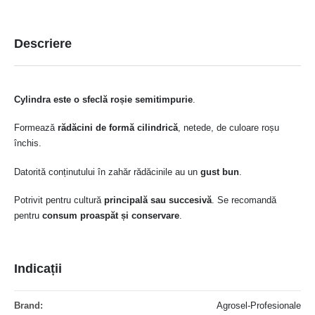
Descriere
Cylindra este o sfeclă roșie semitimpurie
.
Formează
rădăcini de formă cilindrică
, netede, de culoare roșu
închis.
Datorită conținutului în zahăr rădăcinile au un
gust bun
.
Potrivit pentru cultură
principală sau succesivă
. Se recomandă
pentru
consum proaspăt și conservare
.
Indicații
Mai
Agrosel-Profesionale
multe