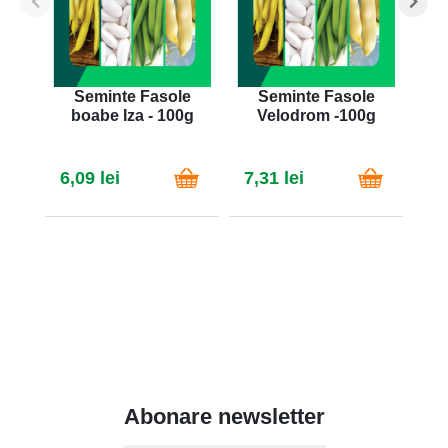
Seminte Fasole
Seminte Fasole
S
boabe Iza - 100g
Velodrom -100g
Bu
6,09 lei
7,31 lei
7,
Abonare newsletter