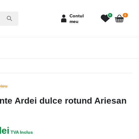
articole
Contul
0
0
meu
Cart
view
te Ardei dulce rotund Ariesan
lei