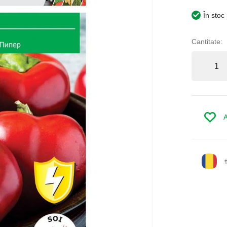
În stoc
Cantitate:
A