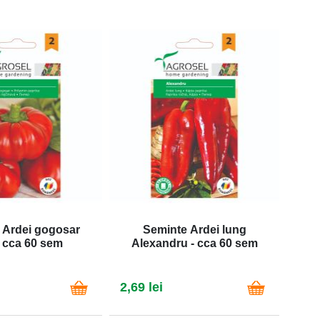
 Ardei gogosar
Seminte Ardei lung
Semi
- cca 60 sem
Alexandru - cca 60 sem
2,69 lei
2,69