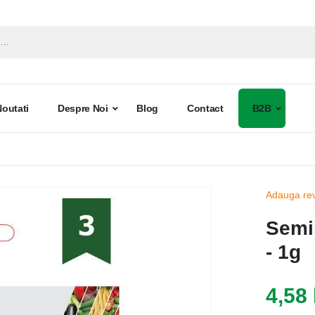
Noutati
Despre Noi
Blog
Contact
B2B
Adauga re
Semin
- 1g
4,58 