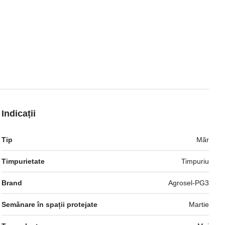
Indicații
Mai
Tip
Măr
multe
informatii
Timpurietate
Timpuriu
Brand
Agrosel-PG3
Semănare în spații protejate
Martie