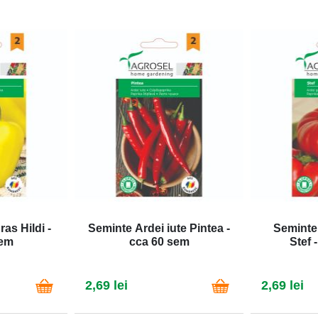
as Hildi -
Seminte Ardei iute Pintea -
Seminte
sem
cca 60 sem
Stef 
2,69 lei
2,69 lei