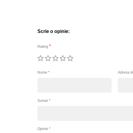
Scrie o opinie:
Rating
1
2
3
4
5
stea
stele
stele
stele
stele
Nume
Adresa d
Sumar
Opinie