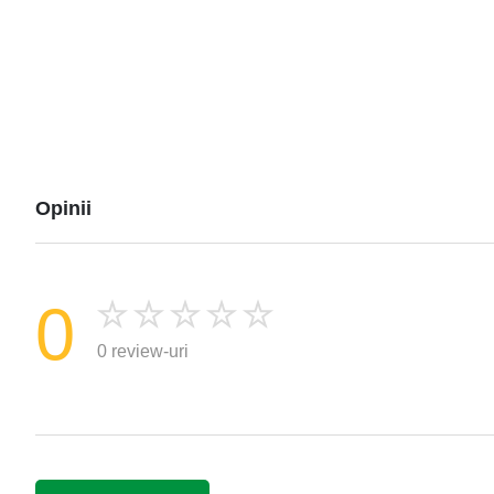
Opinii
0
0 review-uri