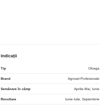
Indicații
Mai
Tip
Oloaga
multe
informatii
Brand
Agrosel-Profesionale
Semănare în câmp
Aprilie-Mai, Iunie
Recoltare
Iunie-Iulie, Septembrie