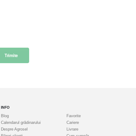
Trimite
INFO
Blog
Favorite
Calendarul grădinarului
Cariere
Despre Agrosel
Livrare
Păreri clienți
Cum cumpăr