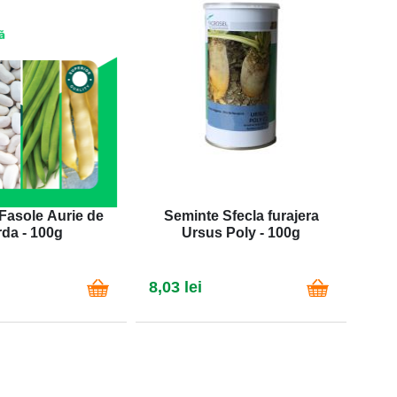
Fasole Aurie de
Seminte Sfecla furajera
Se
rda - 100g
Ursus Poly - 100g
8,03 lei
13,4