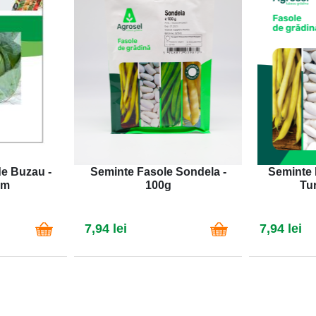
de Buzau -
Seminte Fasole Sondela -
Seminte 
em
100g
Tu
7,94 lei
7,94 lei