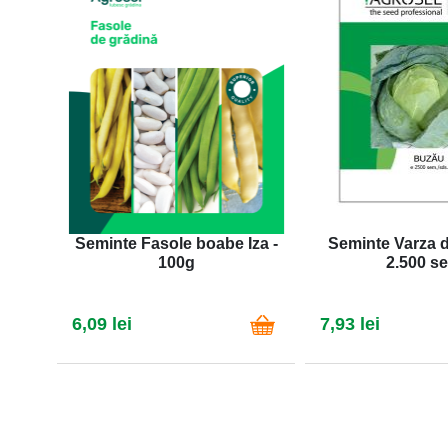
Seminte Fasole boabe Iza -
Seminte Varza 
100g
2.500 s
6,09 lei
7,93 lei