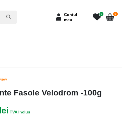
articole
Contul
0
0
meu
Cart
view
nte Fasole Velodrom -100g
lei