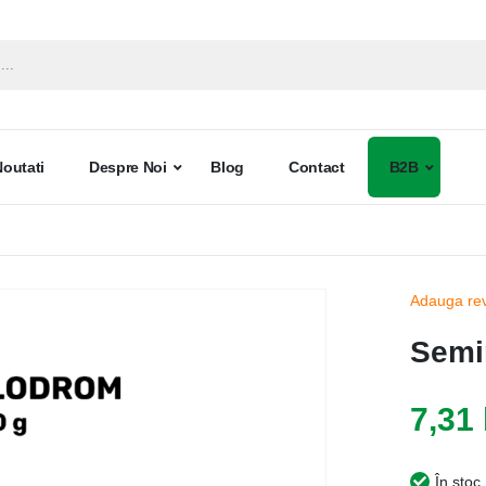
Noutati
Despre Noi
Blog
Contact
B2B
Adauga re
Semi
7,31 
În stoc