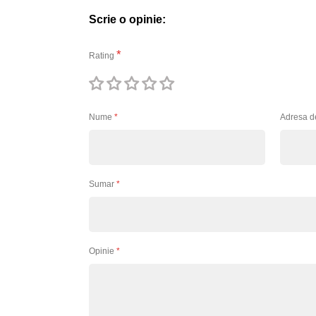
Scrie o opinie:
Rating
1
2
3
4
5
stea
stele
stele
stele
stele
Nume
Adresa d
Sumar
Opinie