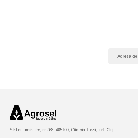
I
n
s
c
r
i
e
t
i
-
v
Str.Laminoriștilor, nr.268, 405100, Câmpia Turzii, jud. Cluj
a