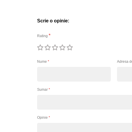
Scrie o opinie:
Rating
1
2
3
4
5
stea
stele
stele
stele
stele
Nume
Adresa d
Sumar
Opinie