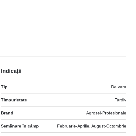
Indicații
Mai
Tip
De vara
multe
informatii
Timpurietate
Tardiv
Brand
Agrosel-Profesionale
Semănare în câmp
Februarie-Aprilie, August-Octombrie