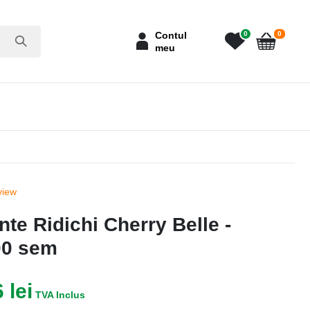
articole
Contul
0
0
meu
Cart
view
te Ridichi Cherry Belle -
00 sem
 lei