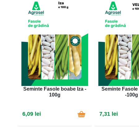
Seminte Fasole boabe Iza -
Seminte Fasole
100g
-100g
6,09 lei
7,31 lei