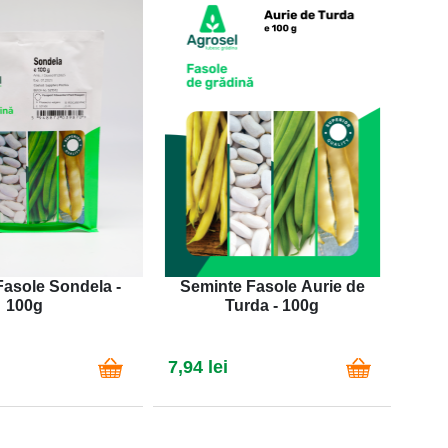
asole Sondela -
Seminte Fasole Aurie de
Se
100g
Turda - 100g
7,94 lei
8,03