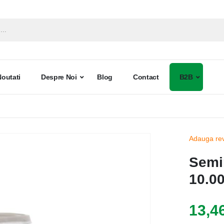
Noutati
Despre Noi
Blog
Contact
B2B
Adauga re
Semin
10.0
13,46