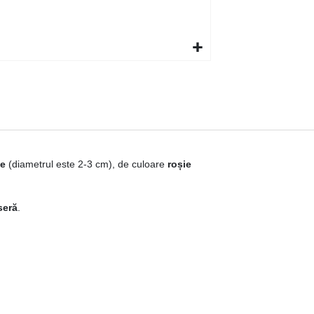
de
(diametrul este 2-3 cm), de culoare
roșie
seră
.