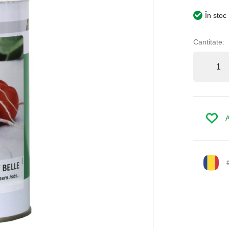
În stoc
Cantitate:
A