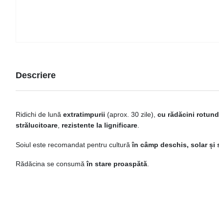
Descriere
Ridichi de lună
extratimpurii
(aprox. 30 zile),
cu rădăcini rotun
strălucitoare
,
rezistente la lignificare
.
Soiul este recomandat pentru cultură
în câmp deschis, solar și 
Rădăcina se consumă
în stare proaspătă
.