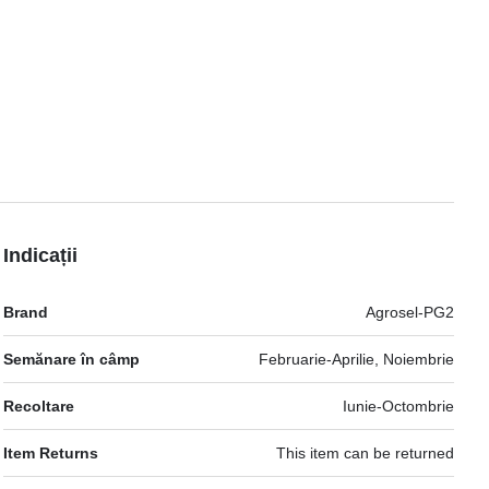
Indicații
Mai
Brand
Agrosel-PG2
multe
informatii
Semănare în câmp
Februarie-Aprilie, Noiembrie
Recoltare
Iunie-Octombrie
Item Returns
This item can be returned