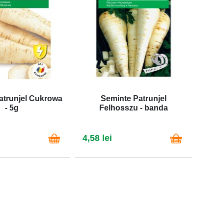
atrunjel Cukrowa
Seminte Patrunjel
- 5g
Felhosszu - banda
4,58 lei