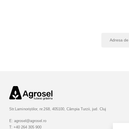
I
n
s
c
r
i
e
t
i
-
v
Str.Laminoriștilor, nr.268, 405100, Câmpia Turzii, jud. Cluj
a
l
E:
agrosel@agrosel.ro
a
T:
+40 264 305 900