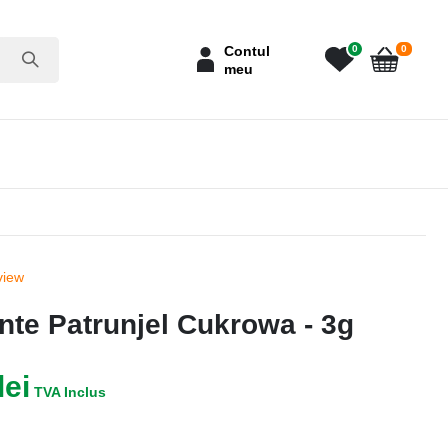
articole
Contul
0
0
meu
Cart
view
nte Patrunjel Cukrowa - 3g
lei