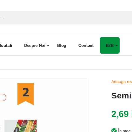
Noutati
Despre Noi
Blog
Contact
B2B
Adauga re
Semi
2,69 
În stoc