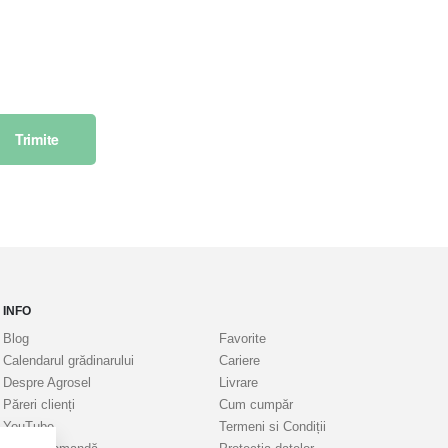
Trimite
INFO
Blog
Favorite
Calendarul grădinarului
Cariere
Despre Agrosel
Livrare
Păreri clienți
Cum cumpăr
YouTube
Termeni si Condiții