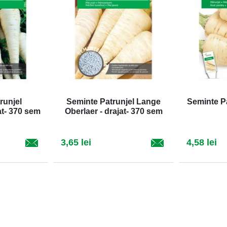
runjel
Seminte Patrunjel Lange
Seminte P
at- 370 sem
Oberlaer - drajat- 370 sem
3,65 lei
4,58 lei