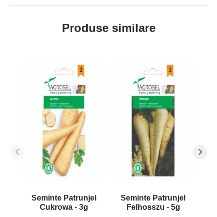
Produse similare
Seminte Patrunjel
Seminte Patrunjel
S
Cukrowa - 3g
Felhosszu - 5g
Fe