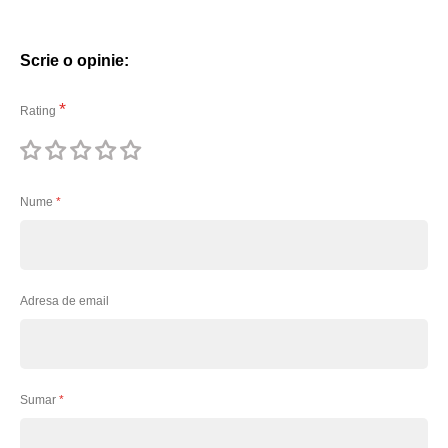
Scrie o opinie:
Rating
1
2
3
4
5
stea
stele
stele
stele
stele
Nume
Adresa de email
Sumar