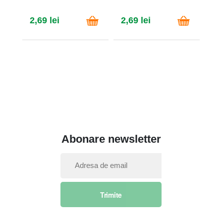
2,69 lei
2,69 lei
3,
Abonare newsletter
I
n
s
Trimite
c
r
i