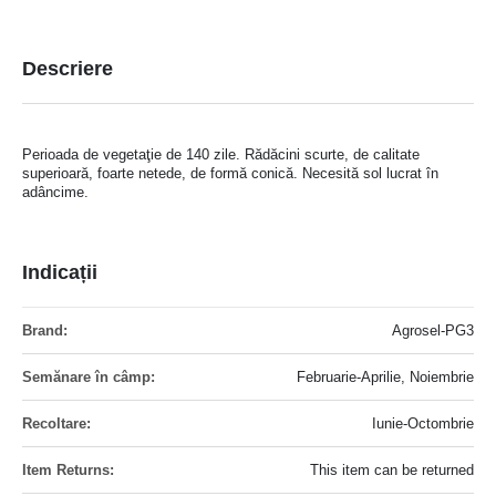
Descriere
Perioada de vegetaţie de 140 zile. Rădăcini scurte, de calitate
superioară, foarte netede, de formă conică. Necesită sol lucrat în
adâncime.
Indicații
Mai
Agrosel-PG3
multe
informatii
Februarie-Aprilie, Noiembrie
Iunie-Octombrie
This item can be returned