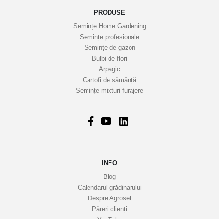
o
PRODUSE
a
Semințe Home Gardening
s
Semințe profesionale
t
Semințe de gazon
r
Bulbi de flori
Arpagic
e
Cartofi de sămânță
i
Semințe mixturi furajere
n
f
o
r
m
a
INFO
t
i
Blog
v
Calendarul grădinarului
Despre Agrosel
e
Păreri clienți